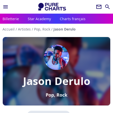
menu
newsletter
search
Billetterie
Star Academy
Charts français
Accueil
/
Artistes
/
Pop, Rock
/
Jason Derulo
Jason Derulo
Pop, Rock