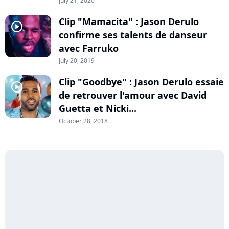
July 21, 2020
Clip "Mamacita" : Jason Derulo
player2
confirme ses talents de danseur
avec Farruko
July 20, 2019
Clip "Goodbye" : Jason Derulo essaie
player2
de retrouver l'amour avec David
Guetta et Nicki...
October 28, 2018