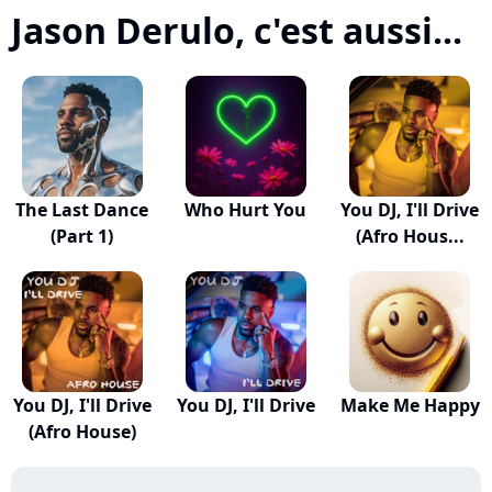
Jason Derulo, c'est aussi...
The Last Dance
Who Hurt You
You DJ, I'll Drive
(Part 1)
(Afro Hous...
You DJ, I'll Drive
You DJ, I'll Drive
Make Me Happy
(Afro House)