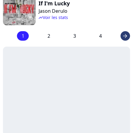
If I'm Lucky
Jason Derulo
Voir les stats
timeline
1
2
3
4
arrow_right