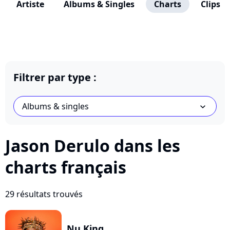
Artiste
Albums & Singles
Charts
Clips
Filtrer par type :
Albums & singles
chevron_bot
Jason Derulo dans les
charts français
29 résultats trouvés
Nu King