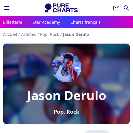
menu
newsletter
search
Billetterie
Star Academy
Charts français
Accueil
/
Artistes
/
Pop, Rock
/
Jason Derulo
Jason Derulo
Pop, Rock