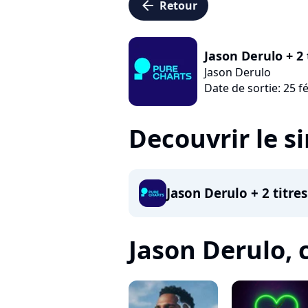
arrow_left
Retour
Jason Derulo + 2 
Jason Derulo
Date de sortie: 25 f
Decouvrir le s
Jason Derulo + 2 titre
Jason Derulo, c