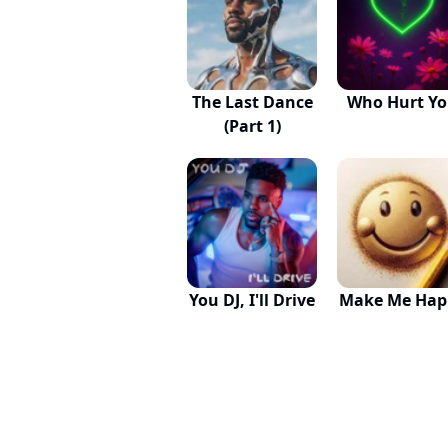
The Last Dance
Who Hurt Y
(Part 1)
You DJ, I'll Drive
Make Me Hap