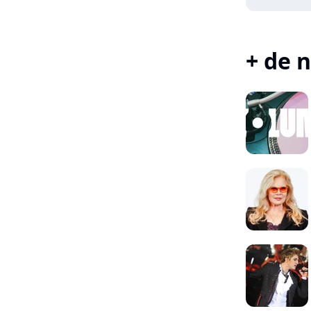
+ de n