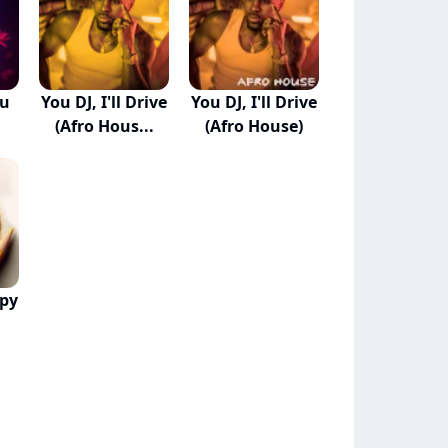
ou
You DJ, I'll Drive
You DJ, I'll Drive
(Afro Hous...
(Afro House)
py