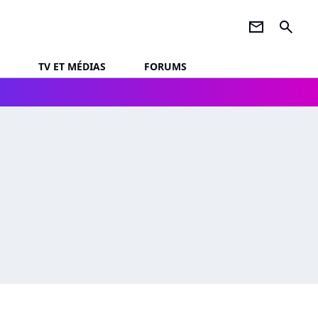
newsletter
search
TV ET MÉDIAS
FORUMS