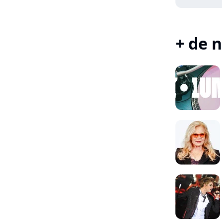
+ de n