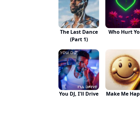
The Last Dance
Who Hurt Y
(Part 1)
You DJ, I'll Drive
Make Me Hap