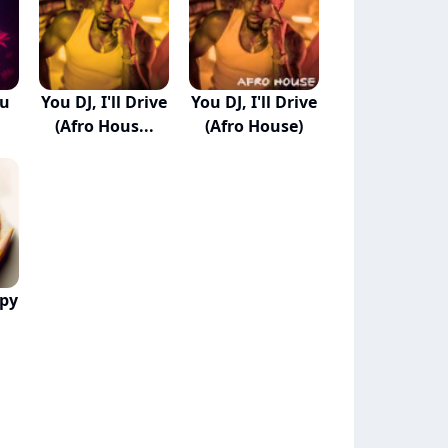
ou
You DJ, I'll Drive
You DJ, I'll Drive
(Afro Hous...
(Afro House)
py