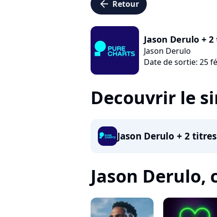
arrow_left
Retour
Jason Derulo + 2 
Jason Derulo
Date de sortie: 25 f
Decouvrir le s
Jason Derulo + 2 titre
Jason Derulo, c