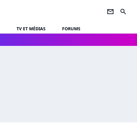
newsletter
search
TV ET MÉDIAS
FORUMS