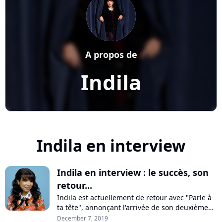
A propos de
Indila
Indila en interview
Indila en interview : le succès, son
retour...
Indila est actuellement de retour avec "Parle à
ta tête", annonçant l'arrivée de son deuxième
album pour 2020. En interview pour Pure
December 7, 2019