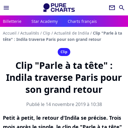
menu
newsletter
search
Billetterie
Star Academy
Charts français
Accueil
/
Actualités
/
Clip
/
Actualité de Indila
/
Clip "Parle à ta
tête" : Indila traverse Paris pour son grand retour
Clip
Clip "Parle à ta tête" :
Indila traverse Paris pour
son grand retour
Publié le 14 novembre 2019 à 10:38
Petit à petit, le retour d'Indila se précise. Trois
mois après le single, le clip de "Parle à ta tête"