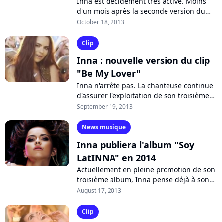
Inna est décidément très active. Moins
d'un mois après la seconde version du
clip de "Be My Lover", la superstar
October 18, 2013
roumaine enchaîne déjà avec le
troisième...
Clip
Inna : nouvelle version du clip
"Be My Lover"
Inna n'arrête pas. La chanteuse continue
d'assurer l'exploitation de son troisième
album "Party Never Ends" et elle propose
September 19, 2013
désormais une nouvelle version...
News musique
Inna publiera l'album "Soy
LatINNA" en 2014
Actuellement en pleine promotion de son
troisième album, Inna pense déjà à son
successeur pour 2014. La chanteuse
August 17, 2013
roumaine travaille actuellement sur...
Clip