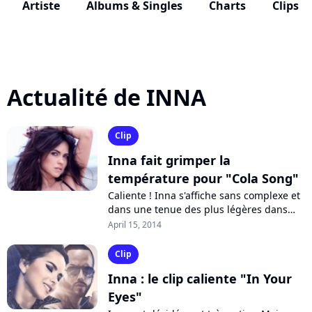
Artiste
Albums & Singles
Charts
Clips
Actualité de INNA
Clip
Inna fait grimper la
température pour "Cola Song"
Caliente ! Inna s'affiche sans complexe et
dans une tenue des plus légères dans
son nouveau clip. La chanson "Cola
April 15, 2014
Song", partagée avec l'artiste de
reggaeton...
Clip
Inna : le clip caliente "In Your
Eyes"