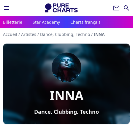
menu
newsletter
search
Billetterie
Star Academy
Charts français
Accueil
/
Artistes
/
Dance, Clubbing, Techno
/
INNA
INNA
Dance, Clubbing, Techno