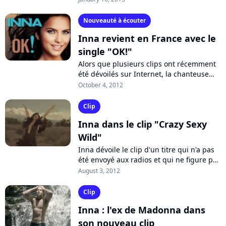
chanteuse Inna. C'est d'ailleurs...
Nouveauté à écouter
Inna revient en France avec le
single "OK!"
Alors que plusieurs clips ont récemment
été dévoilés sur Internet, la chanteuse
roumaine Inna fait officiellement son
October 4, 2012
retour en France avec le titre "OK!",...
Clip
Inna dans le clip "Crazy Sexy
Wild"
Inna dévoile le clip d'un titre qui n'a pas
été envoyé aux radios et qui ne figure pas
sur son dernier album "I Am The Club
August 3, 2012
Rocker", sorti en fin d'année...
Clip
Inna : l'ex de Madonna dans
son nouveau clip