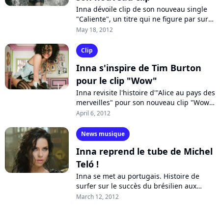
Inna dévoile clip de son nouveau single
"Caliente", un titre qui ne figure par sur
son dernier album "I Am The Club
May 18, 2012
Rocker". Une fois de plus, les plages...
Clip
Inna s'inspire de Tim Burton
pour le clip "Wow"
Inna revisite l'histoire d'"Alice au pays des
merveilles" pour son nouveau clip "Wow".
Une vidéo dans laquelle la chanteuse
April 6, 2012
apparaît particulièrement...
News musique
Inna reprend le tube de Michel
Teló !
Inna se met au portugais. Histoire de
surfer sur le succès du brésilien aux
cheveux blonds, la chanteuse roumaine a
March 12, 2012
décidé de reprendre le tube festif...