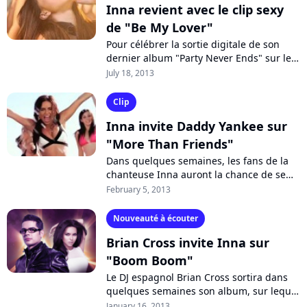
Inna revient avec le clip sexy
de "Be My Lover"
Pour célébrer la sortie digitale de son
dernier album "Party Never Ends" sur le
sol anglais, la roumaine Inna dévoile le
July 18, 2013
clip de son nouveau single "Be...
Clip
Inna invite Daddy Yankee sur
"More Than Friends"
Dans quelques semaines, les fans de la
chanteuse Inna auront la chance de se
procurer son nouvel album "Party Never
February 5, 2013
Ends". En attendant, ils peuvent déjà...
Nouveauté à écouter
Brian Cross invite Inna sur
"Boom Boom"
Le DJ espagnol Brian Cross sortira dans
quelques semaines son album, sur lequel
il a invité Sophie Ellis-Bextor ainsi que la
January 16, 2013