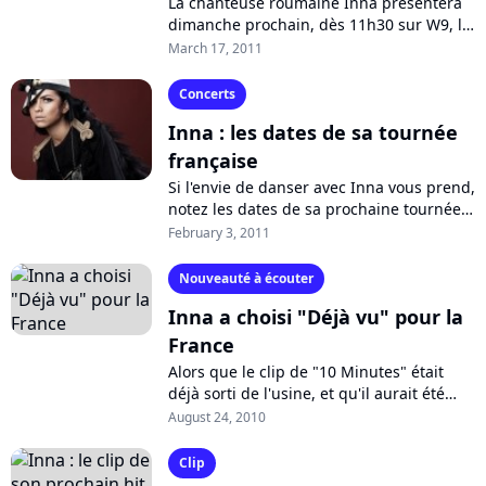
La chanteuse roumaine Inna présentera
dimanche prochain, dès 11h30 sur W9, le
"E-classement", d'habitude défendue par
March 17, 2011
Amélie Bitoun : visionnez la bande-
annonce...
Concerts
Inna : les dates de sa tournée
française
Si l'envie de danser avec Inna vous prend,
notez les dates de sa prochaine tournée
des clubs. Elle sera en France tout au
February 3, 2011
long des mois de février et...
Nouveauté à écouter
Inna a choisi "Déjà vu" pour la
France
Alors que le clip de "10 Minutes" était
déjà sorti de l'usine, et qu'il aurait été
simple d'en faire le troisième extrait, en
August 24, 2010
France, de son album "Hot",...
Clip