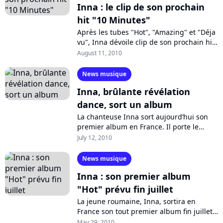
Inna : le clip de son prochain
hit "10 Minutes"
Après les tubes "Hot", "Amazing" et "Déja
vu", Inna dévoile clip de son prochain hit
"10 Minutes", extrait de son premier
August 11, 2010
album "Hot" qui parvient à bien...
News musique
Inna, brûlante révélation
dance, sort un album
La chanteuse Inna sort aujourd’hui son
premier album en France. Il porte le
même titre que son premier succès qui
July 12, 2010
fait encore trembler les dancefloors...
News musique
Inna : son premier album
"Hot" prévu fin juillet
La jeune roumaine, Inna, sortira en
France son tout premier album fin juillet.
Un single est déjà sur le marché français,
May 29, 2010