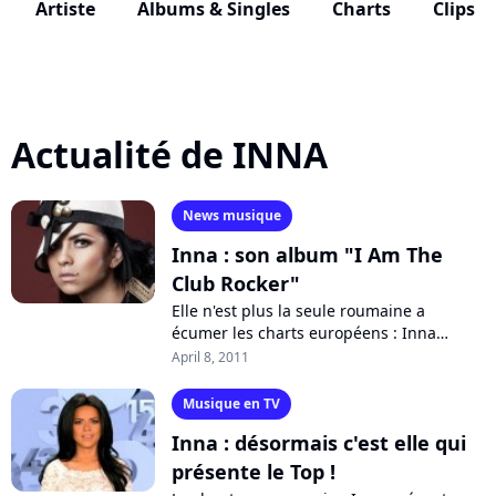
Artiste
Albums & Singles
Charts
Clips
Actualité de INNA
News musique
Inna : son album "I Am The
Club Rocker"
Elle n'est plus la seule roumaine a
écumer les charts européens : Inna
partait à la conquête du continent l'année
April 8, 2011
dernière avec "Hot", ouvrant la voie...
Musique en TV
Inna : désormais c'est elle qui
présente le Top !