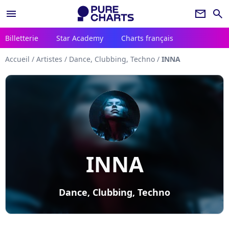
menu
newsletter
search
Billetterie
Star Academy
Charts français
Accueil
/
Artistes
/
Dance, Clubbing, Techno
/
INNA
INNA
Dance, Clubbing, Techno