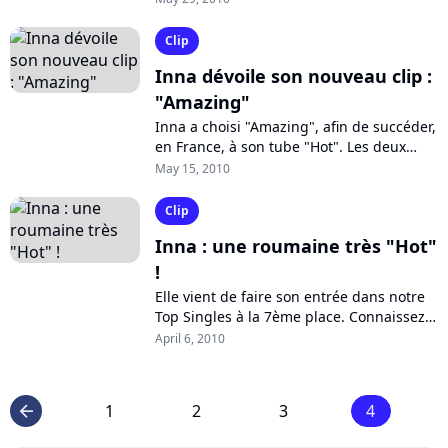
"Hot" ; c'est également le titre...
Clip
Inna dévoile son nouveau clip :
"Amazing"
Inna a choisi "Amazing", afin de succéder,
en France, à son tube "Hot". Les deux
singles seront inclus dans l'album de la
May 15, 2010
chanteuse roumaine, à paraitre...
Clip
Inna : une roumaine très "Hot"
!
Elle vient de faire son entrée dans notre
Top Singles à la 7ème place. Connaissez-
vous la chanteuse roumaine Inna, avec
April 6, 2010
son tube "Hot" ? Découvrez son...
1
2
3
4
arrow_left