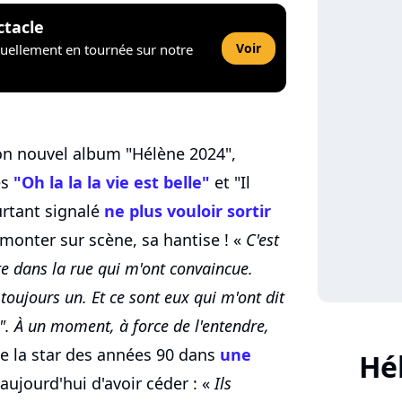
ctacle
Voir
tuellement en tournée sur notre
son nouvel album "Hélène 2024",
es
"Oh la la la vie est belle"
et "Il
urtant signalé
ne plus vouloir sortir
emonter sur scène, sa hantise ! «
C'est
re dans la rue qui m'ont convaincue.
 toujours un. Et ce sont eux qui m'ont dit
 !". À un moment, à force de l'entendre,
e la star des années 90 dans
une
Hé
 aujourd'hui d'avoir céder : «
Ils