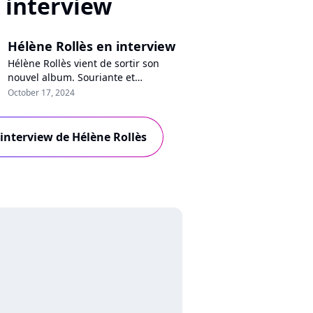
interview
Hélène Rollès en interview
Hélène Rollès vient de sortir son
nouvel album. Souriante et
détendue, la chanteuse et
October 17, 2024
comédienne se confie en toute
honnêteté à Purecharts sur
l'impulsion de ce disque, sa peur de
l'interview de Hélène Rollès
la scène, ses chansons romantiques
ou son succès en Chine. Interview !