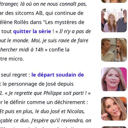
étranger, là où on ne nous connaît pas,
tar des sitcoms AB, qui continue de
Hélène Rollès dans "Les mystères de
u tout
quitter la série
! «
Il n'y a pas de
out le monde. Moi, je suis ravie de faire
 chercher midi à 14h
» confie la
tre micro.
seul regret :
le départ soudain de
it le personnage de José depuis
2. «
Je regrette que Philippe soit parti !
»
ur le définir comme un déchirement :
t puis en plus, le duo José et Nicolas,
çable ce duo. J'espère qu'il reviendra, on