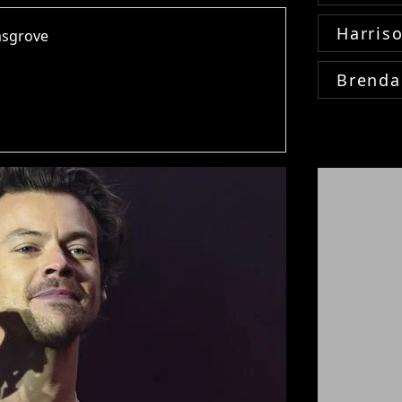
Harris
msgrove
Brenda