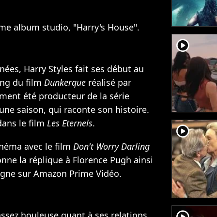
ième album studio, "Harry's House".
player2
ées, Harry Styles fait ses début au
ing du film
Dunkerque
réalisé par
lement été producteur de
la série
une saison, qui raconte son histoire.
dans le film
Les Eternels
.
player2
cinéma avec le film
Don't Worry Darling
donne la réplique à Florence Pugh ainsi
ligne sur Amazon Prime Vidéo.
player2
assez houleuse quant à ses relations