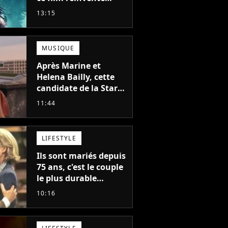
complètement cette
13:15
franchise de science-
fiction vieille de 40
ans
MUSIQUE
Après Marine et
Helena Bailly, cette
candidate de la Star
Academy adorée du
11:44
public annonce son
premier album, "C'est
tellement puissant"
LIFESTYLE
Ils sont mariés depuis
75 ans, c'est le couple
le plus durable
d'Hollywood : "Nous
10:16
avons avancé jour
après jour, et les jours
se sont transformés