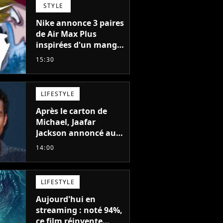
STYLE
Nike annonce 3 paires
de Air Max Plus
inspirées d'un manga
culte de 1190
15:30
chapitres et 115
tomes
LIFESTYLE
Après le carton de
Michael, Jaafar
Jackson annoncé au
casting d'un film
14:00
d'action avec Will
Smith
LIFESTYLE
Aujourd'hui en
streaming : noté 94%,
ce film réinvente