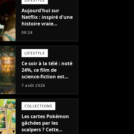
LIFESTYLE
en décennies"
Aujourd'hui sur
Netflix : inspiré d'une
histoire vraie
glaçante, c'est l'un
09:24
des meilleurs films du
21ème siècle
LIFESTYLE
Ce soir à la télé : noté
24%, ce film de
science-fiction est
complètement raté,
7 août 2026
mais il aurait pu être
encore pire à cause de
son acteur
COLLECTIONS
Les cartes Pokémon
gâchées par les
scalpers ? Cette