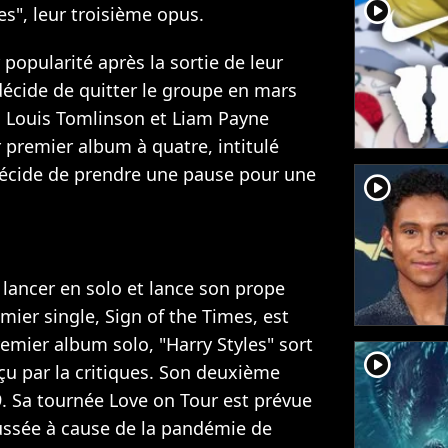
player2
s", leur troisième opus.
 popularité après la sortie de leur
écide de quitter le groupe
en mars
n, Louis Tomlinson et Liam Payne
 premier album à quatre, intitulé
décide de prendre
une pause pour une
player2
 lancer en solo et lance son prope
mier single, Sign of the Times
, est
emier album solo, "Harry Styles" sort
player2
eçu par la critiques. Son deuxième
9. Sa tournée Love on Tour est prévue
ussée à cause de la pandémie de