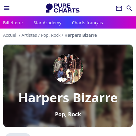
menu
newsletter
search
Billetterie
Star Academy
Charts français
Accueil
/
Artistes
/
Pop, Rock
/
Harpers Bizarre
Harpers Bizarre
Pop, Rock