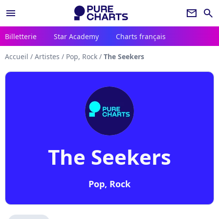
menu
newsletter
search
Billetterie
Star Academy
Charts français
Accueil
/
Artistes
/
Pop, Rock
/
The Seekers
The Seekers
Pop, Rock