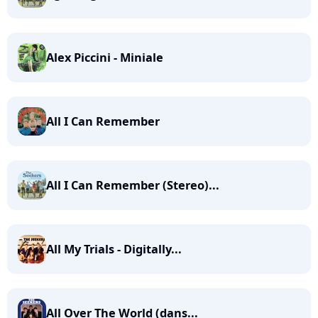
Alex Piccini - Miniale
All I Can Remember
All I Can Remember (Stereo)...
All My Trials - Digitally...
All Over The World (dans...