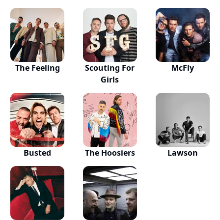
The Feeling
Scouting For
McFly
Girls
Busted
The Hoosiers
Lawson