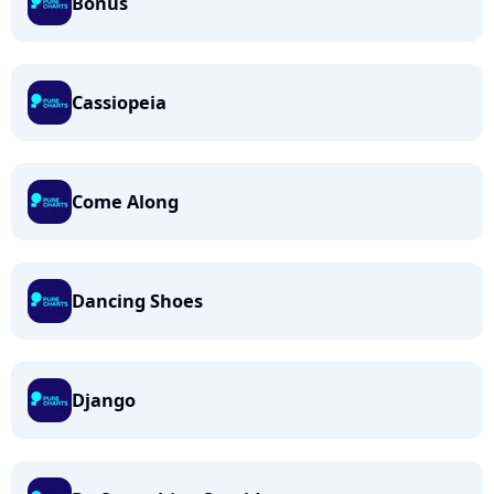
Bonus
Cassiopeia
Come Along
Dancing Shoes
Django