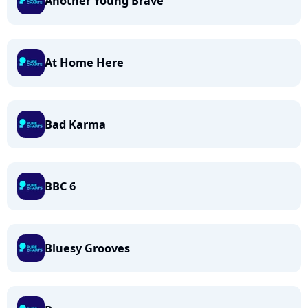
Another Young Brave
At Home Here
Bad Karma
BBC 6
Bluesy Grooves