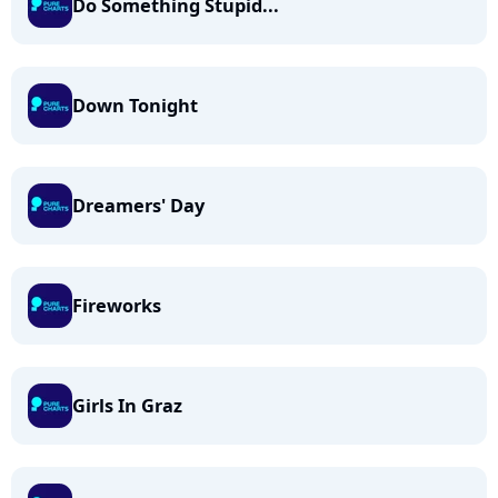
Do Something Stupid...
Down Tonight
Dreamers' Day
Fireworks
Girls In Graz