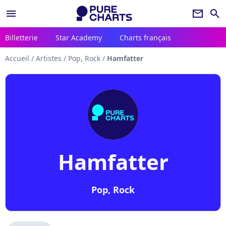
menu
newsletter
search
Billetterie
Star Academy
Charts français
Accueil
/
Artistes
/
Pop, Rock
/
Hamfatter
Hamfatter
Pop, Rock