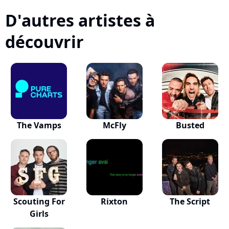
D'autres artistes à
découvrir
The Vamps
McFly
Busted
Scouting For
Rixton
The Script
Girls