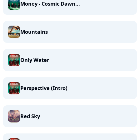
Money - Cosmic Dawn...
Mountains
Only Water
Perspective (Intro)
Red Sky