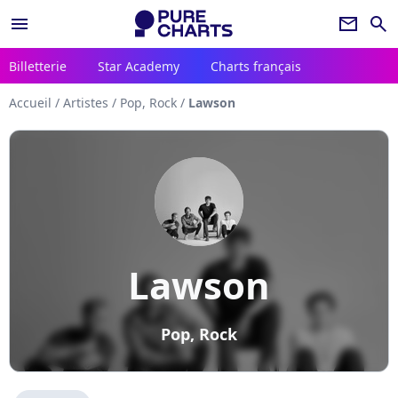
menu
newsletter
search
Billetterie
Star Academy
Charts français
Accueil
/
Artistes
/
Pop, Rock
/
Lawson
Lawson
Pop, Rock