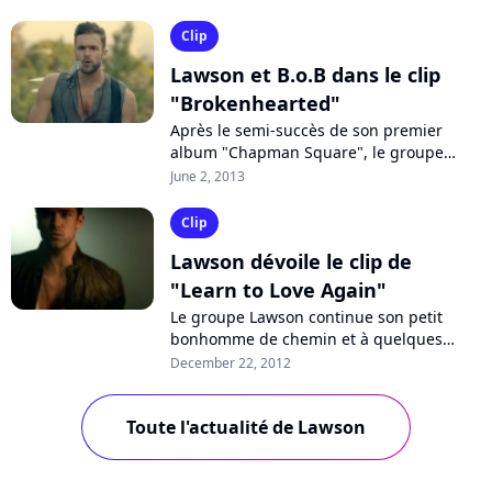
dans le magazine "Cosmopolitan". Ceci
afin...
Clip
Lawson et B.o.B dans le clip
"Brokenhearted"
Après le semi-succès de son premier
album "Chapman Square", le groupe
anglais Lawson a décidé d'enchaîner avec
June 2, 2013
la sortie d'un second projet en fin
d'année....
Clip
Lawson dévoile le clip de
"Learn to Love Again"
Le groupe Lawson continue son petit
bonhomme de chemin et à quelques
jours des fêtes, il dévoile ce week-end le
December 22, 2012
clip de son quatrième single, "Learn to...
Toute l'actualité de Lawson