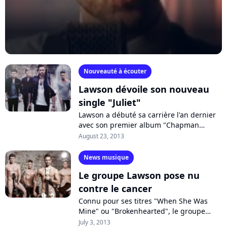
Nouveauté à écouter
Lawson dévoile son nouveau
single "Juliet"
Lawson a débuté sa carrière l'an dernier
avec son premier album "Chapman
Square" et a séduit le public avec ses
August 23, 2013
titres "When She Was Mine" ou "Taking...
News musique
Le groupe Lawson pose nu
contre le cancer
Connu pour ses titres "When She Was
Mine" ou "Brokenhearted", le groupe
anglais Lawson a accepté de poser nu
July 3, 2013