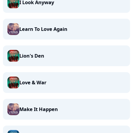
I Look Anyway
Learn To Love Again
Lion's Den
Love & War
Make It Happen