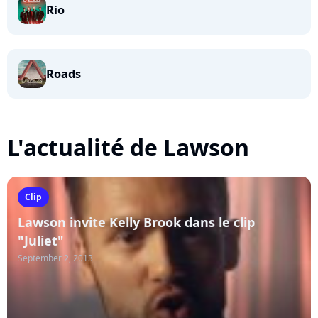
Rio
Roads
L'actualité de Lawson
Clip
Lawson invite Kelly Brook dans le clip
"Juliet"
September 2, 2013