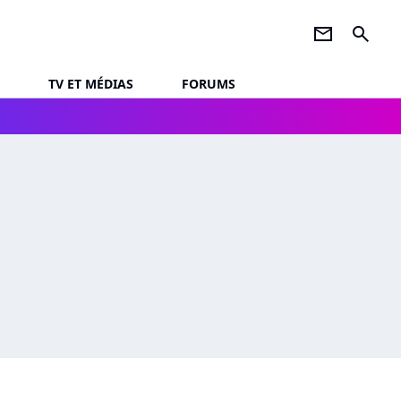
newsletter
search
TV ET MÉDIAS
FORUMS