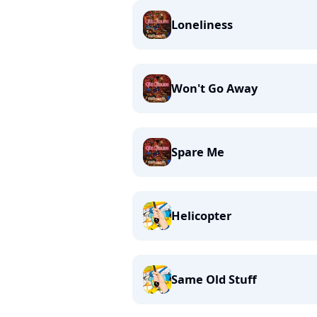
Loneliness
Won't Go Away
Spare Me
Helicopter
Same Old Stuff