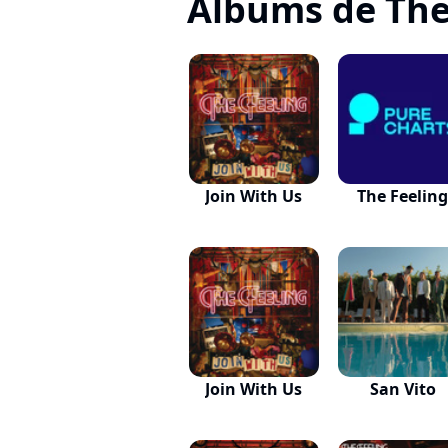
Albums de The
Join With Us
The Feelin
Join With Us
San Vito