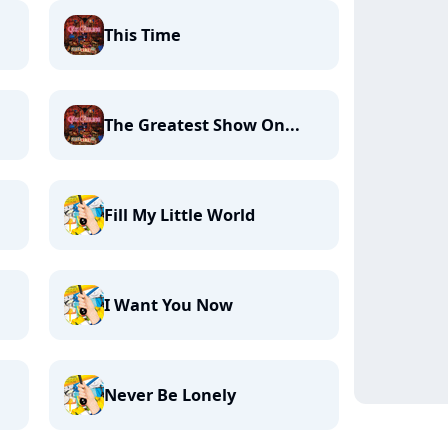
This Time
The Greatest Show On...
Fill My Little World
I Want You Now
Never Be Lonely