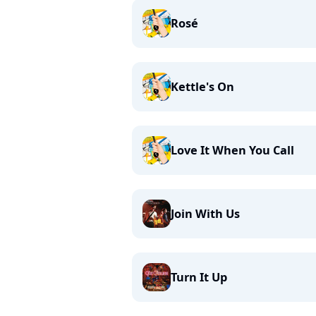
Rosé
Kettle's On
Love It When You Call
Join With Us
Turn It Up