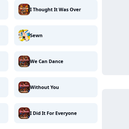
I Thought It Was Over
Sewn
We Can Dance
Without You
I Did It For Everyone