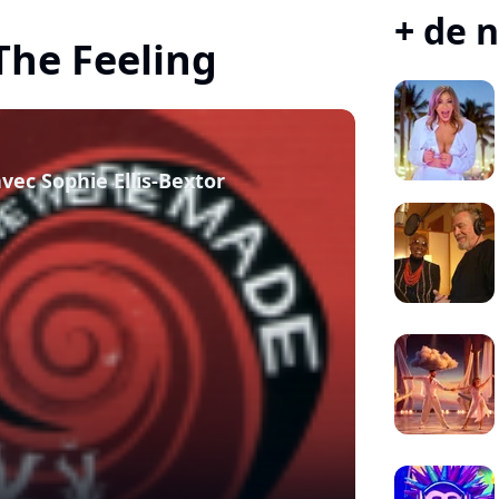
+ de n
 The Feeling
vec Sophie Ellis-Bextor