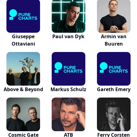
Giuseppe
Paul van Dyk
Armin van
Ottaviani
Buuren
Above & Beyond
Markus Schulz
Gareth Emery
Cosmic Gate
ATB
Ferry Corsten