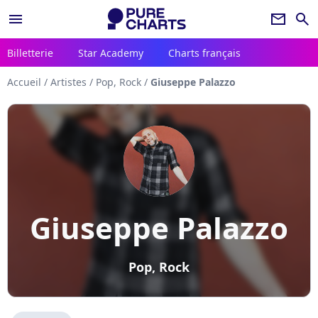
menu
newsletter
search
Billetterie
Star Academy
Charts français
Accueil
/
Artistes
/
Pop, Rock
/
Giuseppe Palazzo
Giuseppe Palazzo
Pop, Rock