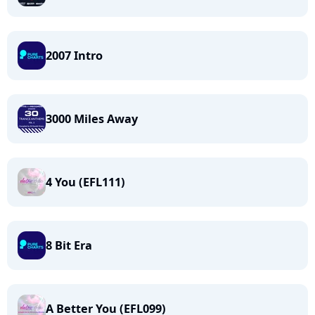
2007 Intro
3000 Miles Away
4 You (EFL111)
8 Bit Era
A Better You (EFL099)