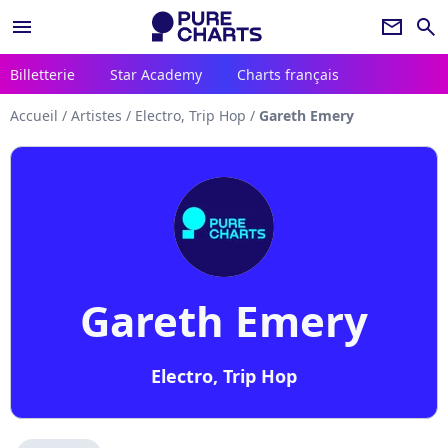
menu
newsletter
search
Billetterie
Star Academy
Charts français
Accueil
/
Artistes
/
Electro, Trip Hop
/
Gareth Emery
Gareth Emery
Electro, Trip Hop