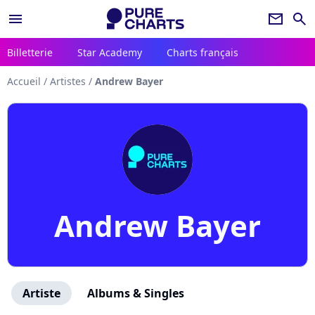
menu
newsletter
search
Billetterie
Star Academy
Charts français
Accueil
/
Artistes
/
Andrew Bayer
Andrew Bayer
Artiste
Albums & Singles