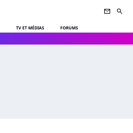
newsletter
search
TV ET MÉDIAS
FORUMS