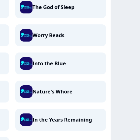
The God of Sleep
Worry Beads
Into the Blue
Nature's Whore
In the Years Remaining