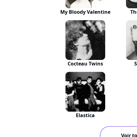
My Bloody Valentine
Th
Cocteau Twins
S
Elastica
Voir to