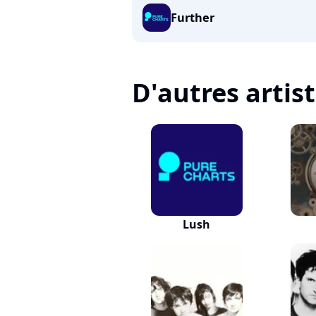
Further
D'autres artis
Lush