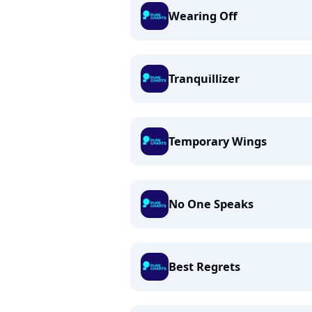
Wearing Off
Tranquillizer
Temporary Wings
No One Speaks
Best Regrets