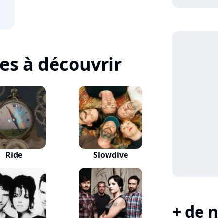
tes à découvrir
Ride
Slowdive
+ de n