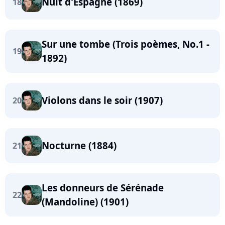
Nuit d'Espagne (1869)
18
Sur une tombe (Trois poèmes, No.1 -
19
1892)
Violons dans le soir (1907)
20
Nocturne (1884)
21
Les donneurs de Sérénade
22
(Mandoline) (1901)