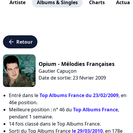
Artiste
Albums & Singles
Charts
Actuali
arrow_left
Retour
Opium - Mélodies Françaises
Gautier Capuçon
Date de sortie: 23 février 2009
Entré dans le
Top Albums France du 23/02/2009
, en
46e position.
Meilleure position : n° 46 du
Top Albums France
,
pendant 1 semaine.
14 fois classé dans le Top Albums France.
Sorti du Top Albums France
le 29/03/2010
, en 178e