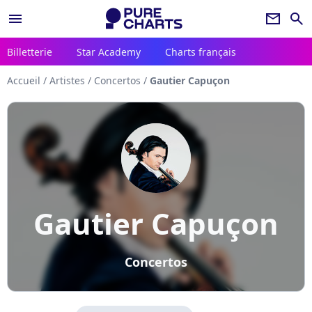
menu
newsletter
search
Billetterie
Star Academy
Charts français
Accueil
/
Artistes
/
Concertos
/
Gautier Capuçon
Gautier Capuçon
Concertos