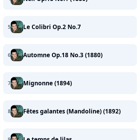
Le Colibri Op.2 No.7
5
Automne Op.18 No.3 (1880)
6
Mignonne (1894)
7
Fêtes galantes (Mandoline) (1892)
8
Le temps de lilas
9