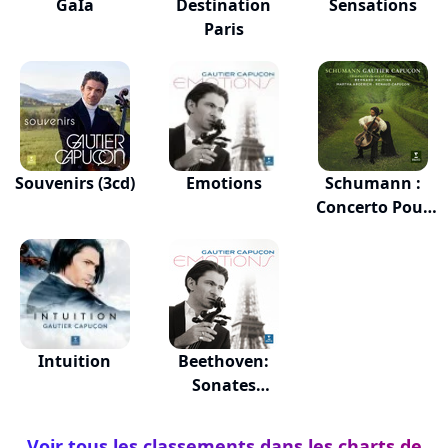
GaÏa
Destination
Sensations
Paris
Souvenirs (3cd)
Emotions
Schumann :
Concerto Pour
Viol...
Intuition
Beethoven:
Sonates
Violoncelle
Voir tous les classements dans les charts de