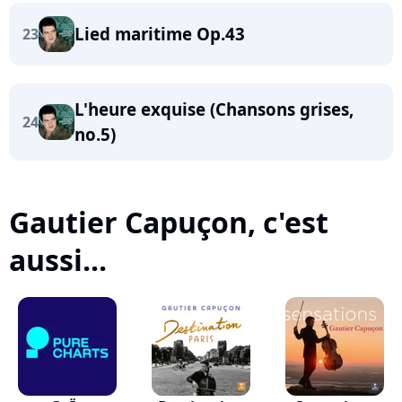
Lied maritime Op.43
23
L'heure exquise (Chansons grises,
24
no.5)
Gautier Capuçon, c'est
aussi...