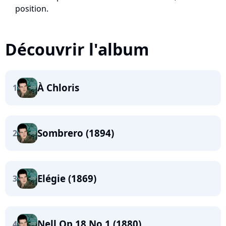
position.
Découvrir l'album
À Chloris
1
Sombrero (1894)
2
Elégie (1869)
3
Nell Op.18 No.1 (1880)
4