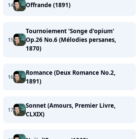
Offrande (1891)
14
Tournoiement 'Songe d'opium'
Op.26 No.6 (Mélodies persanes,
15
1870)
Romance (Deux Romance No.2,
16
1891)
Sonnet (Amours, Premier Livre,
17
CLXIX)