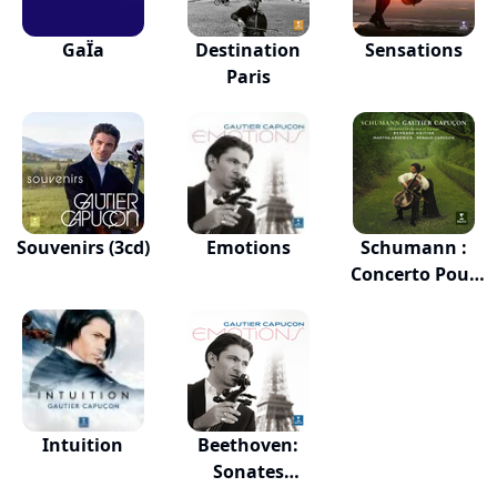
GaÏa
Destination
Sensations
Paris
Souvenirs (3cd)
Emotions
Schumann :
Concerto Pour
Viol...
Intuition
Beethoven:
Sonates