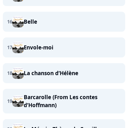
Belle
16
Envole-moi
17
La chanson d’Hélène
18
Barcarolle (From Les contes
19
d’Hoffmann)