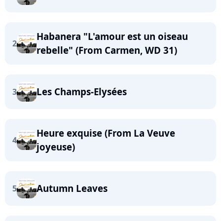
Habanera "L'amour est un oiseau
2
rebelle" (From Carmen, WD 31)
Les Champs-Elysées
3
Heure exquise (From La Veuve
4
joyeuse)
Autumn Leaves
5