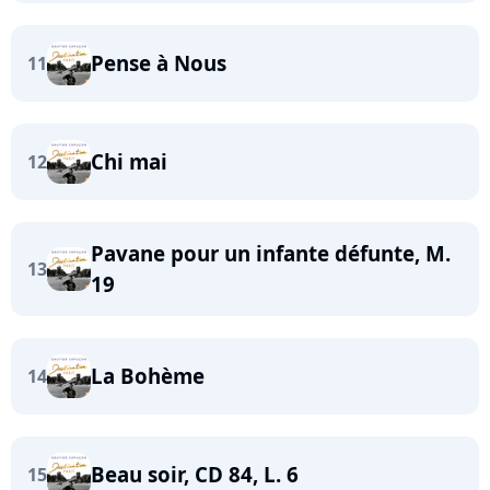
Pense à Nous
11
Chi mai
12
Pavane pour un infante défunte, M.
13
19
La Bohème
14
Beau soir, CD 84, L. 6
15