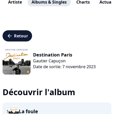
Artiste
Albums & Singles
Charts
Actuali
arrow_left
Retour
Destination Paris
Gautier Capuçon
Date de sortie: 7 novembre 2023
Découvrir l'album
La foule
1