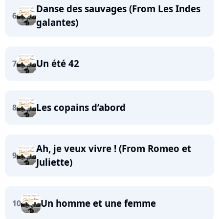
Danse des sauvages (From Les Indes
6
galantes)
Un été 42
7
Les copains d’abord
8
Ah, je veux vivre ! (From Romeo et
9
Juliette)
Un homme et une femme
10