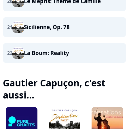
Le Mépris: Thème de Camille
20
Sicilienne, Op. 78
21
La Boum: Reality
22
Gautier Capuçon, c'est
aussi...