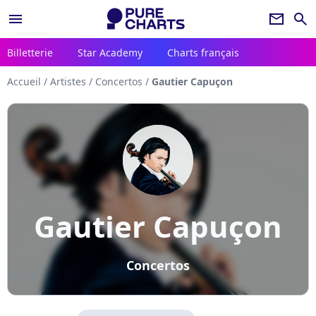
menu
newsletter
search
Billetterie
Star Academy
Charts français
Accueil
/
Artistes
/
Concertos
/
Gautier Capuçon
Gautier Capuçon
Concertos