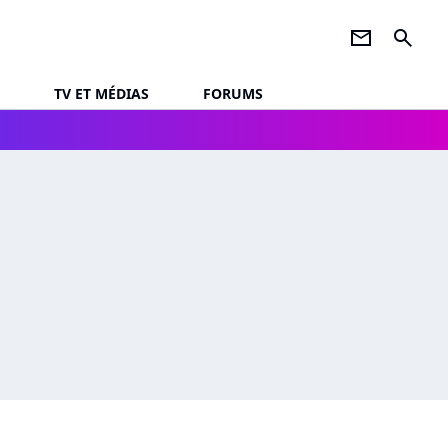
newsletter
search
TV ET MÉDIAS
FORUMS