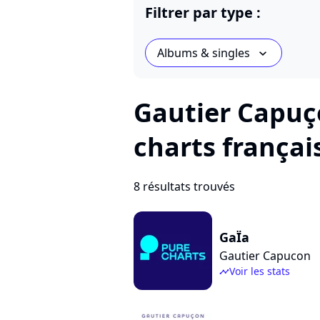
Filtrer par type :
Albums & singles
chevron_bot
Gautier Capuç
charts françai
8 résultats trouvés
GaÏa
Gautier Capucon
Voir les stats
timeline