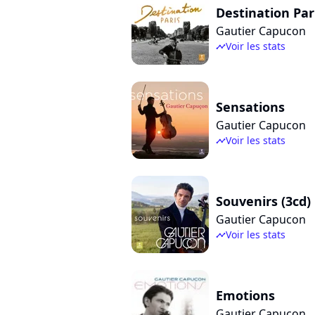
Destination Par
Gautier Capucon
Voir les stats
timeline
Sensations
Gautier Capucon
Voir les stats
timeline
Souvenirs (3cd)
Gautier Capucon
Voir les stats
timeline
Emotions
Gautier Capuçon