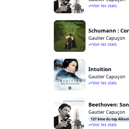
Voir les stats
timeline
Schumann : Conc
Gautier Capuçon
Voir les stats
timeline
Intuition
Gautier Capuçon
Voir les stats
timeline
Beethoven: Sona
Gautier Capuçon
137 ème du top Albums
Voir les stats
timeline