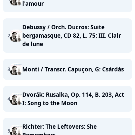
l'amour
Debussy / Orch. Ducros: Suite
bergamasque, CD 82, L. 75: III. Clair
2
de lune
Monti / Transcr. Capuçon, G: Csárdás
3
Dvorák: Rusalka, Op. 114, B. 203, Act
4
I: Song to the Moon
Richter: The Leftovers: She
5
Remembers