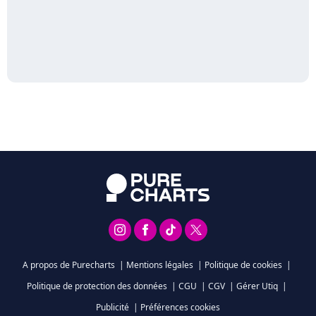
A propos de Purecharts
|
Mentions légales
|
Politique de cookies
|
Politique de protection des données
|
CGU
|
CGV
|
Gérer Utiq
|
Publicité
|
Préférences cookies