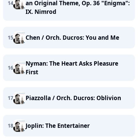
an Original Theme, Op. 36 "Enigma":
14
IX. Nimrod
Chen / Orch. Ducros: You and Me
15
Nyman: The Heart Asks Pleasure
16
First
Piazzolla / Orch. Ducros: Oblivion
17
Joplin: The Entertainer
18