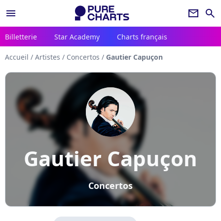
menu
newsletter
search
Billetterie
Star Academy
Charts français
Accueil
/
Artistes
/
Concertos
/
Gautier Capuçon
Gautier Capuçon
Concertos