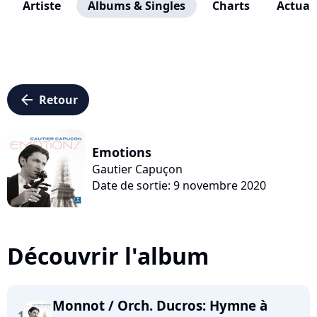
Artiste
Albums & Singles
Charts
Actuali
arrow_left
Retour
Emotions
Gautier Capuçon
Date de sortie: 9 novembre 2020
Découvrir l'album
Monnot / Orch. Ducros: Hymne à
1