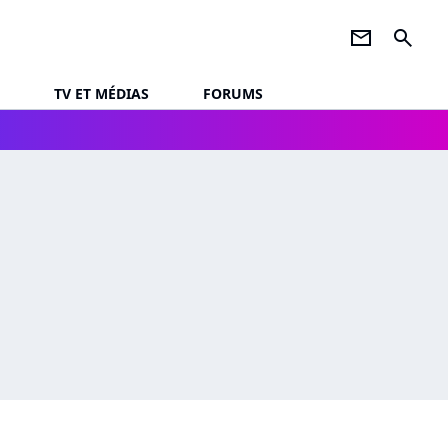
newsletter
search
TV ET MÉDIAS
FORUMS