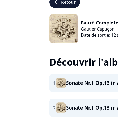
arrow_left
Retour
Fauré Complete
Gautier Capuçon
Date de sortie: 1
Découvrir l'a
Sonate Nr.1 Op.13 in 
1
Sonate Nr.1 Op.13 in 
2