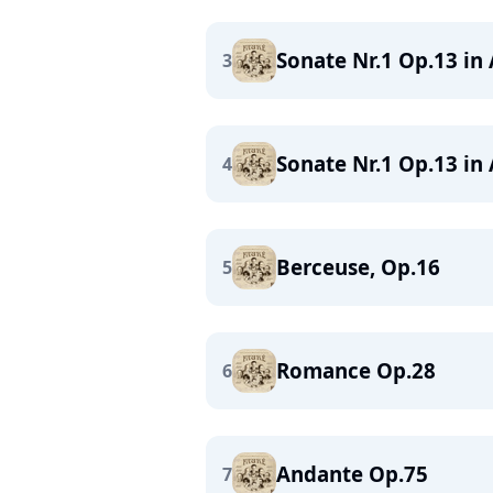
Sonate Nr.1 Op.13 in A
3
Sonate Nr.1 Op.13 in 
4
Berceuse, Op.16
5
Romance Op.28
6
Andante Op.75
7