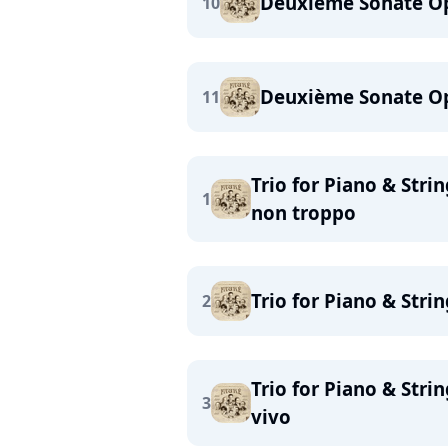
Deuxième Sonate Op.
10
Deuxième Sonate Op.
11
Trio for Piano & Stri
1
non troppo
Trio for Piano & Stri
2
Trio for Piano & Stri
3
vivo