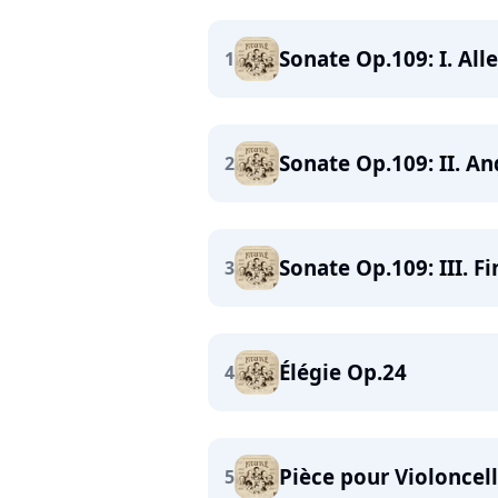
Sonate Op.109: I. All
1
Sonate Op.109: II. A
2
Sonate Op.109: III. 
3
Élégie Op.24
4
Pièce pour Violoncell
5