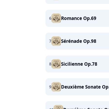
Romance Op.69
6
Sérénade Op.98
7
Sicilienne Op.78
8
Deuxième Sonate Op.1
9