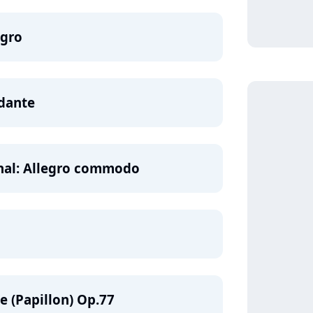
egro
ndante
Final: Allegro commodo
e (Papillon) Op.77