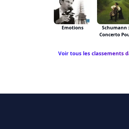
Emotions
Schumann 
Concerto Po
Viol...
Voir tous les classements 