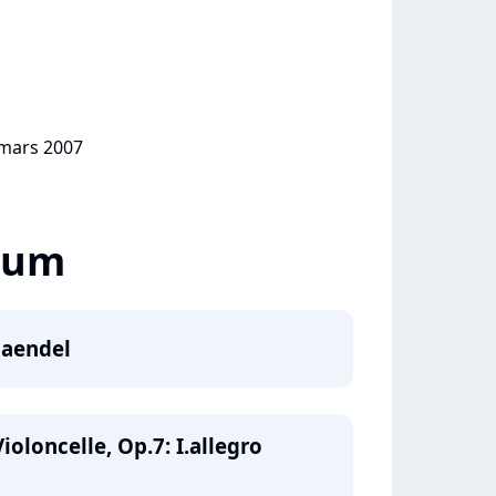
 mars 2007
lbum
Haendel
ioloncelle, Op.7: I.allegro