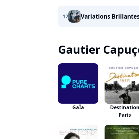
Variations Brillante
12
Gautier Capuçon
GaÏa
Destinatio
Paris