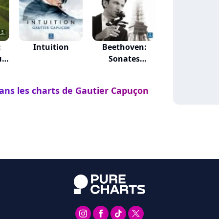
:
Intuition
Beethoven:
ur
Sonates
Violoncelle
dans les charts de Gautier Capuçon