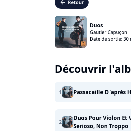
arrow_left
Retour
Duos
Gautier Capuçon
Date de sortie: 30
Découvrir l'a
Passacaille D`après 
1
Duos Pour Violon Et V
2
Serioso, Non Troppo