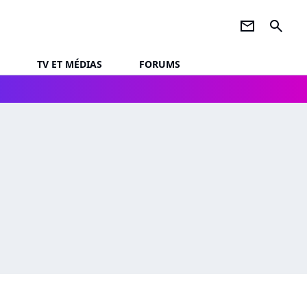
newsletter
search
TV ET MÉDIAS
FORUMS