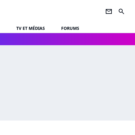
newsletter
search
TV ET MÉDIAS
FORUMS