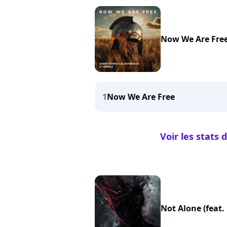
Now We Are Fre
1
Now We Are Free
Voir les stats
Not Alone (feat.