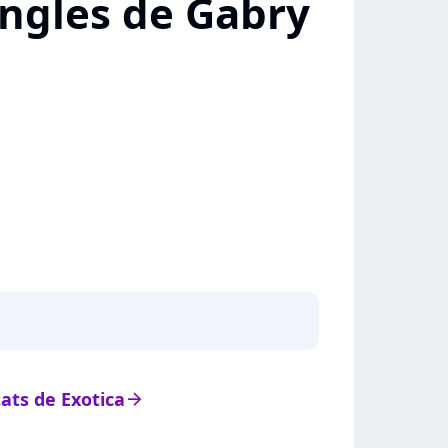
ingles de Gabry
tats de Exotica
arrow_right