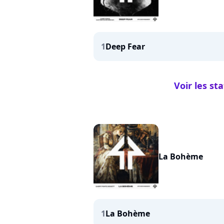
1
Deep Fear
Voir les st
La Bohème
1
La Bohème