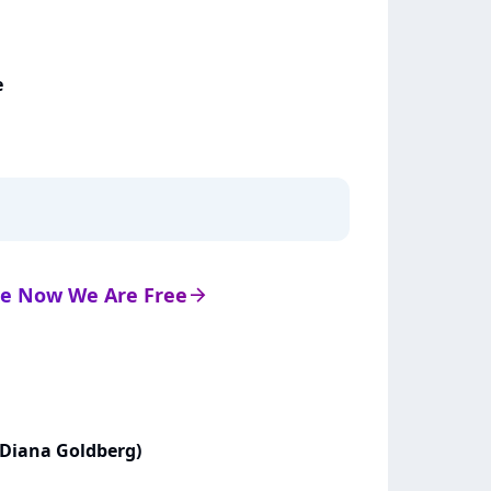
e
 de Now We Are Free
arrow_right
 Diana Goldberg)