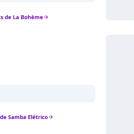
ats de La Bohème
arrow_right
s de Samba Elétrico
arrow_right