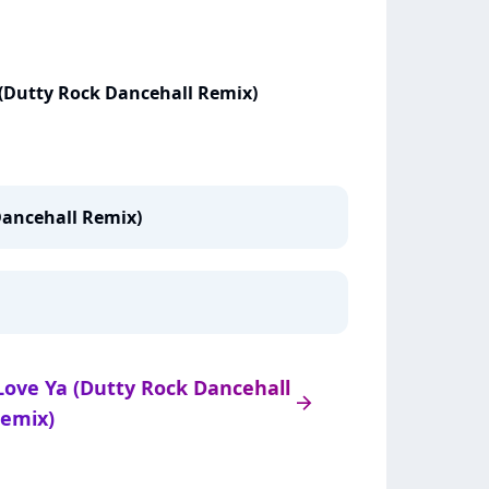
 (Dutty Rock Dancehall Remix)
Dancehall Remix)
 Love Ya (Dutty Rock Dancehall
arrow_right
emix)