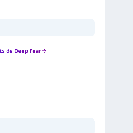
ats de Deep Fear
arrow_right