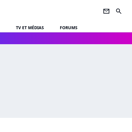
newsletter
search
TV ET MÉDIAS
FORUMS