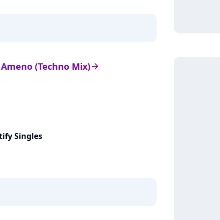
de Ameno (Techno Mix)
arrow_right
tify Singles