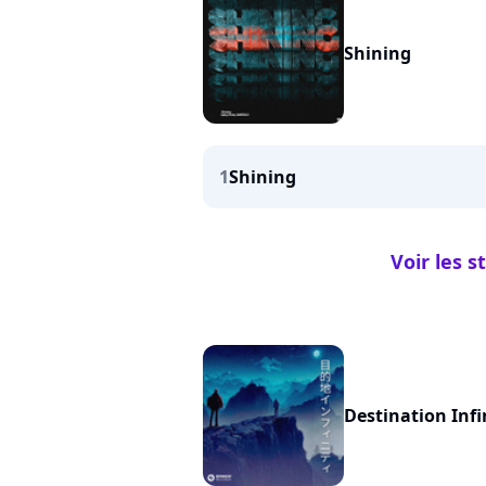
Shining
1
Shining
Voir les s
Destination Infi