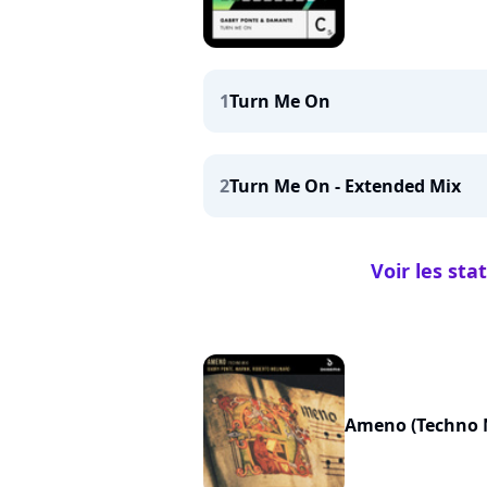
1
Turn Me On
2
Turn Me On - Extended Mix
Voir les st
Ameno (Techno 