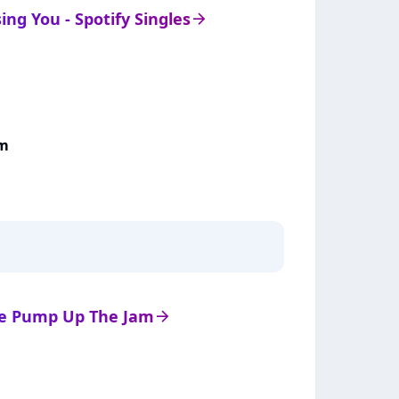
sing You - Spotify Singles
arrow_right
am
 de Pump Up The Jam
arrow_right