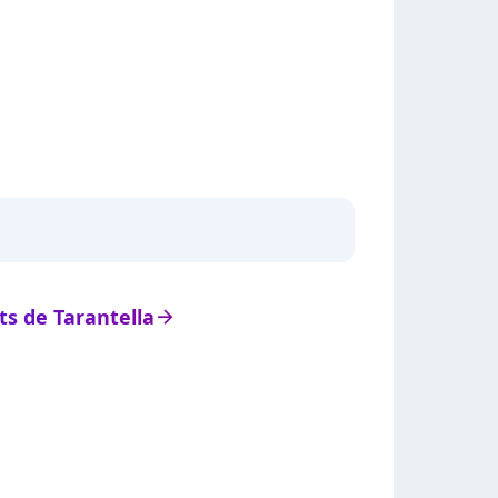
ats de Tarantella
arrow_right