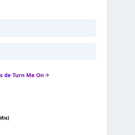
ats de Turn Me On
arrow_right
Mix)