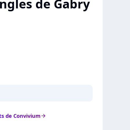
ingles de Gabry
ats de Convivium
arrow_right