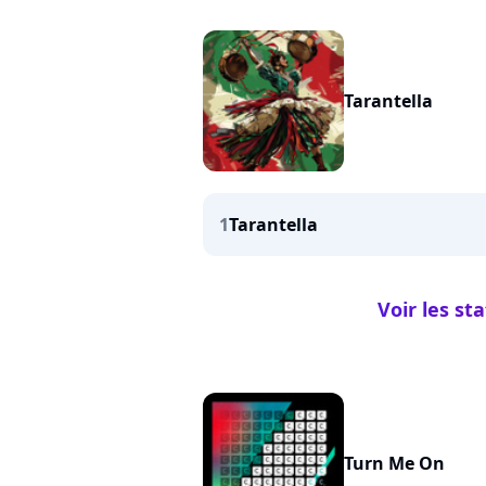
Tarantella
1
Tarantella
Voir les st
Turn Me On