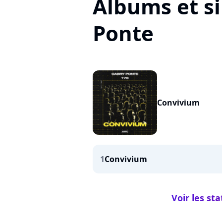
Albums et s
Ponte
Convivium
1
Convivium
Voir les st