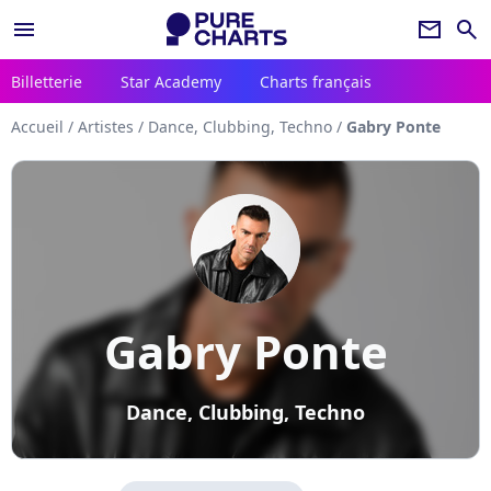
menu
newsletter
search
Billetterie
Star Academy
Charts français
Accueil
/
Artistes
/
Dance, Clubbing, Techno
/
Gabry Ponte
Gabry Ponte
Dance, Clubbing, Techno