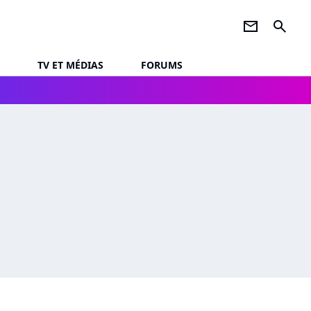
newsletter
search
TV ET MÉDIAS
FORUMS