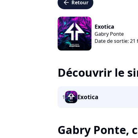
arrow_left
Retour
Exotica
Gabry Ponte
Date de sortie: 21 
Découvrir le s
Exotica
1
Gabry Ponte, c'