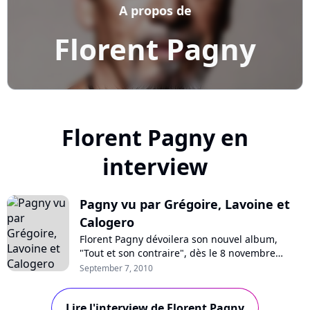
A propos de
Florent Pagny
Florent Pagny en
interview
Pagny vu par Grégoire, Lavoine et
Calogero
Florent Pagny dévoilera son nouvel album,
"Tout et son contraire", dès le 8 novembre
prochain. Un disque sur lequel collaborent
September 7, 2010
notamment Emmanuelle Cosso-Merad, Jérôme
Attal, Vincent Baguian, Daran, John Mamann,
Lire l'interview de Florent Pagny
mais aussi Grégoire, Marc Lavoine, et Calogero