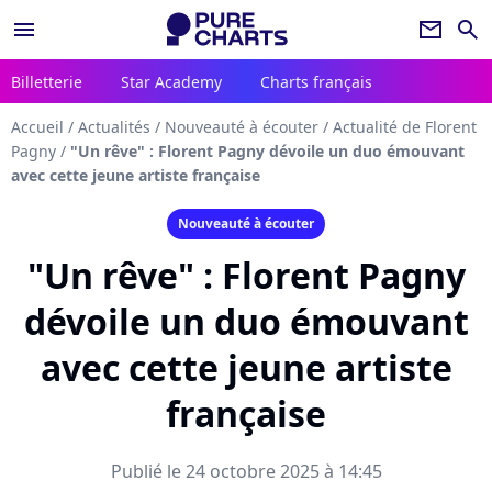
menu
newsletter
search
Billetterie
Star Academy
Charts français
Accueil
/
Actualités
/
Nouveauté à écouter
/
Actualité de Florent
Pagny
/
"Un rêve" : Florent Pagny dévoile un duo émouvant
avec cette jeune artiste française
Nouveauté à écouter
"Un rêve" : Florent Pagny
dévoile un duo émouvant
avec cette jeune artiste
française
Publié le 24 octobre 2025 à 14:45