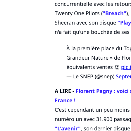
concurrentielle avec les retour
Twenty One Pilots (
"Breach"
),
Sheeran avec son disque
"Pla
n'a fait qu'une bouchée de ses
À la première place du To
Grandeur Nature » de Flo
équivalents ventes 👏
pic
— Le SNEP (@snep)
Septe
A LIRE -
Florent Pagny : voici
France !
C'est cependant un peu moins
numéro un avec 31.900 passage
"L'avenir"
, son dernier disque 