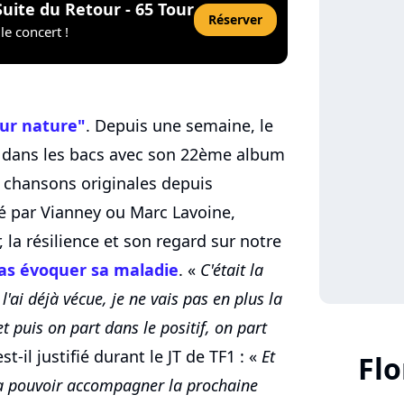
Suite du Retour - 65 Tour
Réserver
le concert !
ur nature"
. Depuis une semaine, le
r dans les bacs avec son 22ème album
 chansons originales depuis
é par Vianney ou Marc Lavoine,
 la résilience et son regard sur notre
as évoquer sa maladie
. «
C'était la
'ai déjà vécue, je ne vais pas en plus la
t puis on part dans le positif, on part
est-il justifié durant le JT de TF1 : «
Et
Flo
va pouvoir accompagner la prochaine