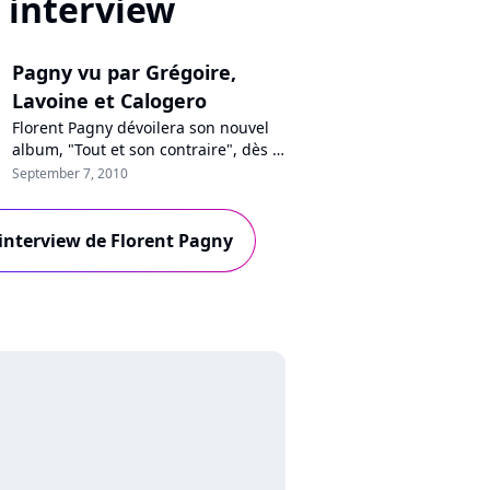
interview
Pagny vu par Grégoire,
Lavoine et Calogero
Florent Pagny dévoilera son nouvel
album, "Tout et son contraire", dès le
8 novembre prochain. Un disque sur
September 7, 2010
lequel collaborent notamment
Emmanuelle Cosso-Merad, Jérôme
Attal, Vincent Baguian, Daran, John
l'interview de Florent Pagny
Mamann, mais aussi Grégoire, Marc
Lavoine, et Calogero : visionnez les
interview de ces trois derniers...