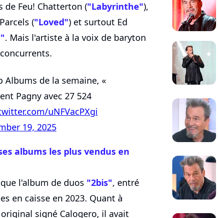
s de Feu! Chatterton (
"Labyrinthe"
),
 Parcels (
"Loved"
) et surtout Ed
y"
. Mais l'artiste à la voix de baryton
 concurrents.
p Albums de la semaine, «
rent Pagny avec 27 524
.twitter.com/uNFVacPXgi
mber 19, 2025
 ses albums les plus vendus en
 que l'album de duos
"2bis"
, entré
s en caisse en 2023. Quant à
original signé Calogero, il avait