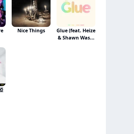
re
Nice Things
Glue (feat. Heize
& Shawn Was...
袁婭