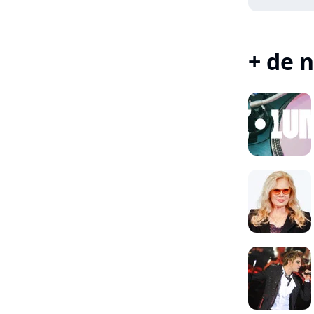
+ de n