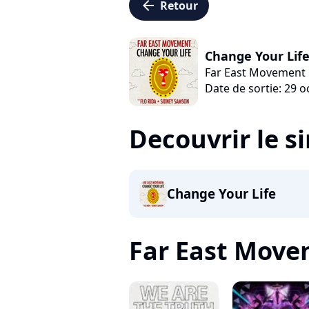
arrow_left
Retour
Change Your Lif
Far East Movement
Date de sortie: 29 
Decouvrir le s
Change Your Life
Far East Movem