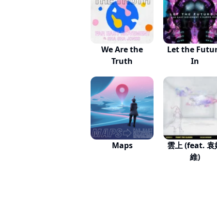
We Are the
Let the Futu
Truth
In
Maps
雲上 (feat. 
維)