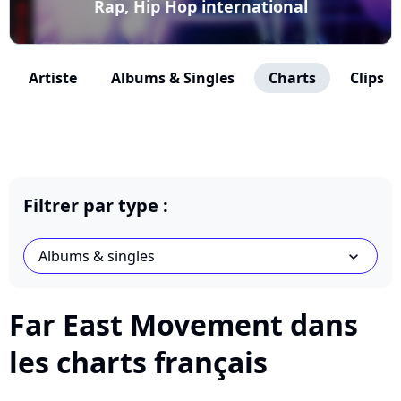
Rap, Hip Hop international
Artiste
Albums & Singles
Charts
Clips
Filtrer par type :
Albums & singles
chevron_bot
Far East Movement dans
les charts français