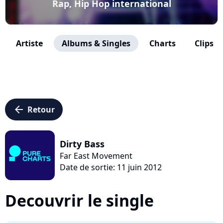
Rap, Hip Hop international
Artiste
Albums & Singles
Charts
Clips
arrow_left
Retour
Dirty Bass
Far East Movement
Date de sortie: 11 juin 2012
Decouvrir le single