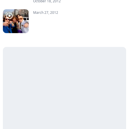
October 18, 2012
March 27, 2012
player2