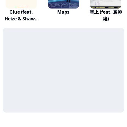
Glue (feat.
Maps
雲上 (feat. 袁婭
Heize & Shawn
維)
Was...