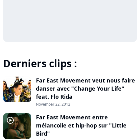
Derniers clips :
Far East Movement veut nous faire
player2
danser avec "Change Your Life"
feat. Flo Rida
November 22, 2012
Far East Movement entre
player2
mélancolie et hip-hop sur "Little
Bird"