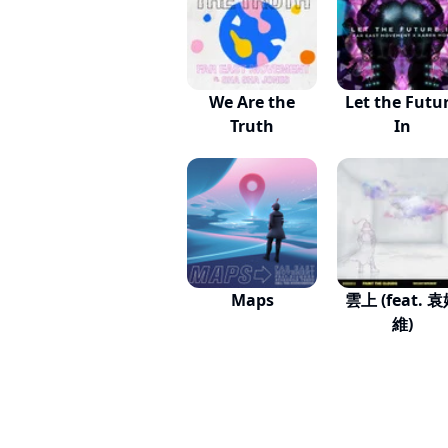
We Are the
Let the Futu
Truth
In
Maps
雲上 (feat. 
維)