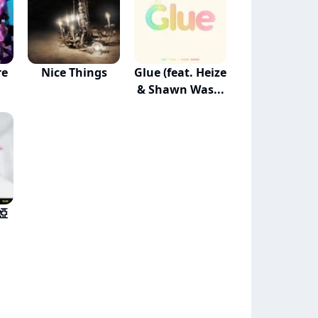
re
Nice Things
Glue (feat. Heize
& Shawn Was...
袁婭