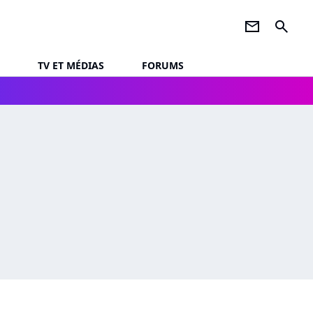
newsletter
search
TV ET MÉDIAS
FORUMS