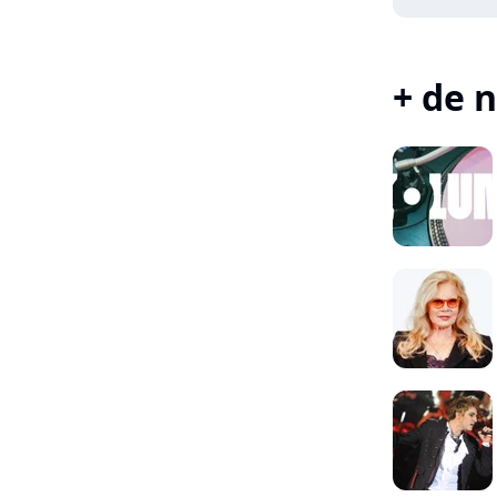
+ de n