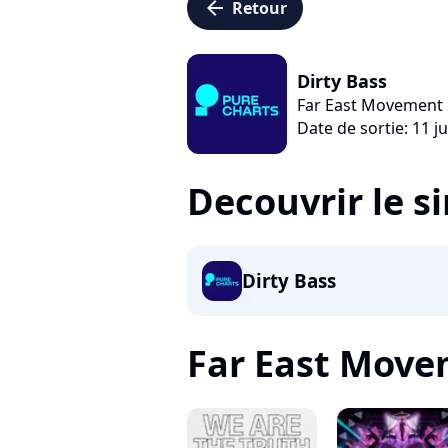
arrow_left
Retour
Dirty Bass
Far East Movement
Date de sortie: 11 j
Decouvrir le s
Dirty Bass
Far East Movem