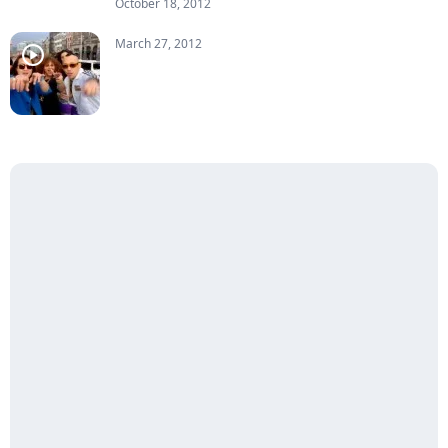
October 18, 2012
March 27, 2012
player2