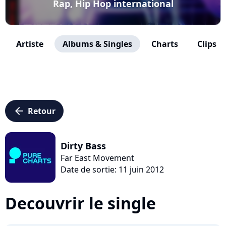
Rap, Hip Hop international
Artiste
Albums & Singles
Charts
Clips
arrow_left
Retour
Dirty Bass
Far East Movement
Date de sortie: 11 juin 2012
Decouvrir le single