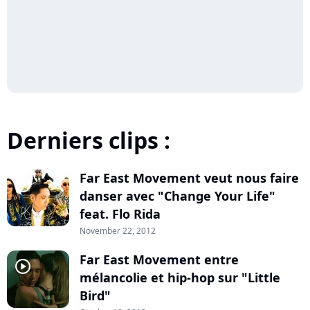
Derniers clips :
Far East Movement veut nous faire
player2
danser avec "Change Your Life"
feat. Flo Rida
November 22, 2012
Far East Movement entre
player2
mélancolie et hip-hop sur "Little
Bird"