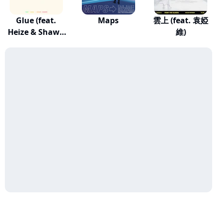
Glue (feat.
Maps
雲上 (feat. 袁婭
Heize & Shawn
維)
Was...