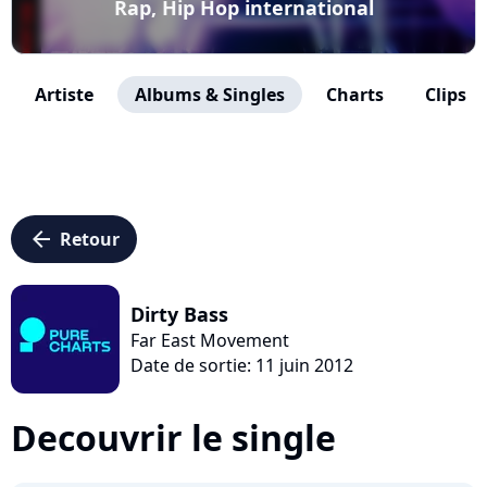
Rap, Hip Hop international
Artiste
Albums & Singles
Charts
Clips
arrow_left
Retour
Dirty Bass
Far East Movement
Date de sortie: 11 juin 2012
Decouvrir le single