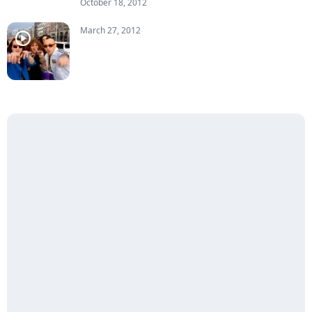
October 18, 2012
March 27, 2012
player2