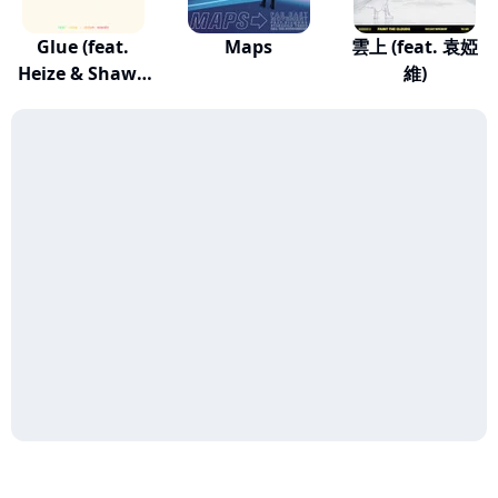
Glue (feat.
Maps
雲上 (feat. 袁婭
Heize & Shawn
維)
Was...