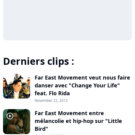
Derniers clips :
Far East Movement veut nous faire
player2
danser avec "Change Your Life"
feat. Flo Rida
November 22, 2012
Far East Movement entre
player2
mélancolie et hip-hop sur "Little
Bird"