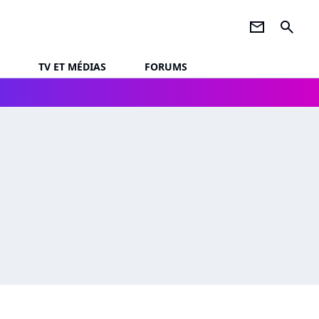
newsletter
search
TV ET MÉDIAS
FORUMS