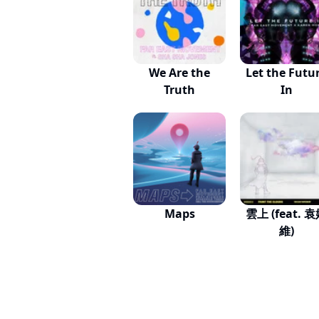
We Are the
Let the Futu
Truth
In
Maps
雲上 (feat. 
維)