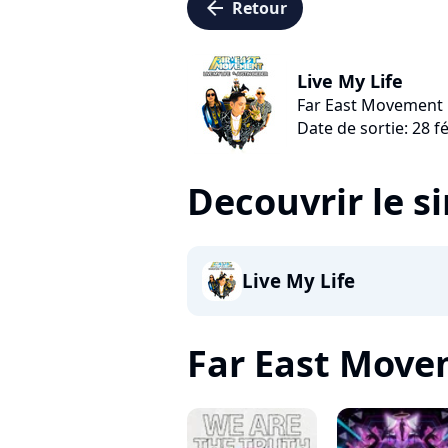
arrow_left
Retour
Live My Life
Far East Movement
Date de sortie: 28 f
Decouvrir le s
Live My Life
Far East Movem