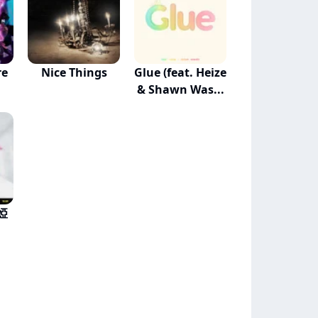
re
Nice Things
Glue (feat. Heize
& Shawn Was...
袁婭