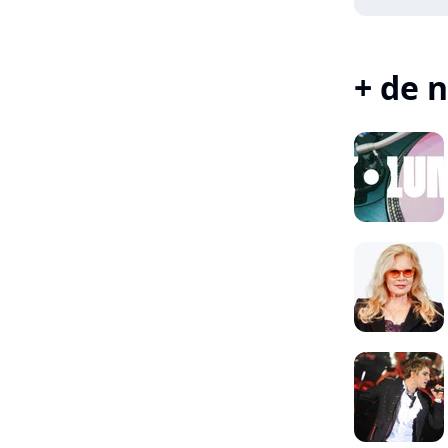
+ de n