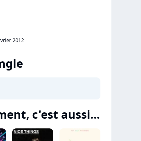
évrier 2012
ingle
ent, c'est aussi...