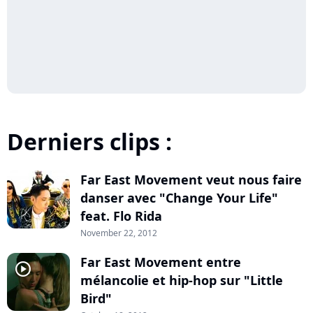
Derniers clips :
Far East Movement veut nous faire
player2
danser avec "Change Your Life"
feat. Flo Rida
November 22, 2012
Far East Movement entre
player2
mélancolie et hip-hop sur "Little
Bird"