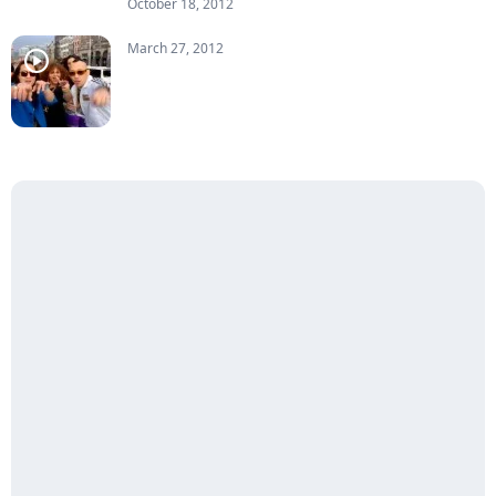
October 18, 2012
March 27, 2012
player2