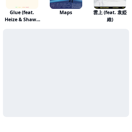
Glue (feat.
Maps
雲上 (feat. 袁婭
Heize & Shawn
維)
Was...