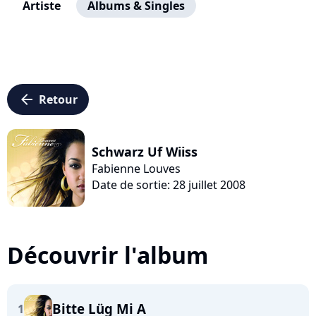
Artiste
Albums & Singles
arrow_left
Retour
Schwarz Uf Wiiss
Fabienne Louves
Date de sortie: 28 juillet 2008
Découvrir l'album
Bitte Lüg Mi A
1