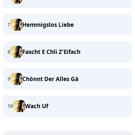
Hemmigslos Liebe
7
Fascht E Chli Z'Eifach
8
Chönnt Der Alles Gä
9
Wach Uf
10