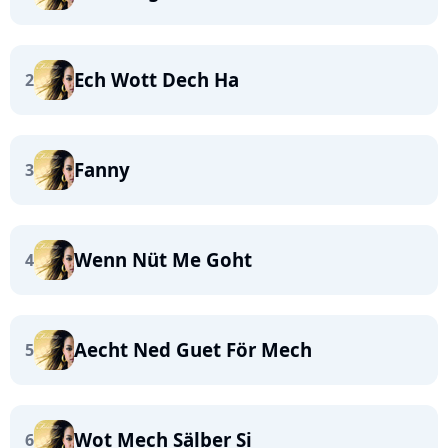
Ech Wott Dech Ha
2
Fanny
3
Wenn Nüt Me Goht
4
Aecht Ned Guet För Mech
5
Wot Mech Sälber Si
6