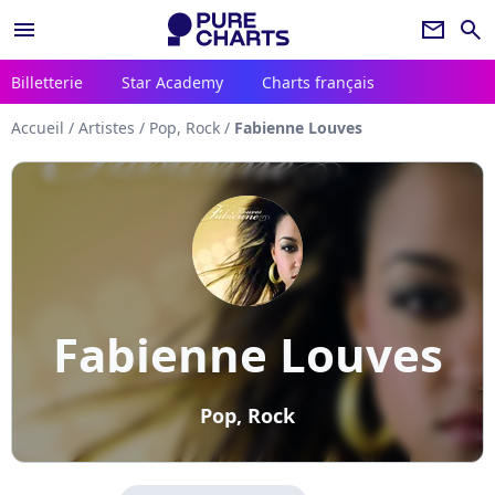
menu
newsletter
search
Billetterie
Star Academy
Charts français
Accueil
/
Artistes
/
Pop, Rock
/
Fabienne Louves
Fabienne Louves
Pop, Rock