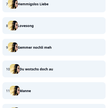
7
Hemmigslos Liebe
8
Lovesong
9
Gemmer nochli meh
10
Du wotschs doch au
11
Manne