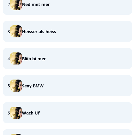
2
Ned met mer
3
Heisser als heiss
4
Bliib bi mer
5
Sexy BMW
6
Wach Uf