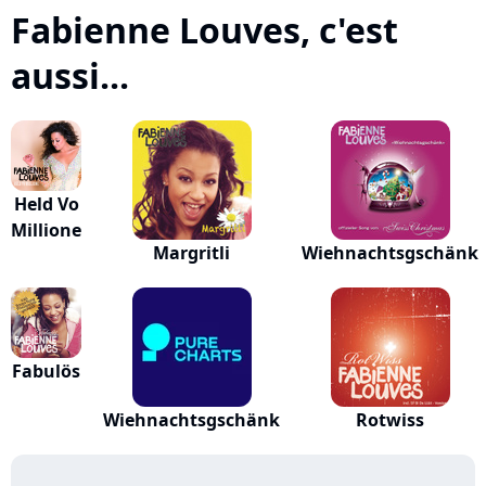
Fabienne Louves, c'est
aussi...
Held Vo
Millione
Margritli
Wiehnachtsgschänk
Fabulös
Wiehnachtsgschänk
Rotwiss