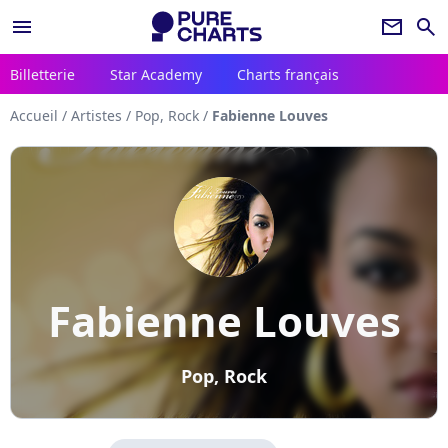
menu
newsletter
search
Billetterie
Star Academy
Charts français
Accueil
/
Artistes
/
Pop, Rock
/
Fabienne Louves
Fabienne Louves
Pop, Rock