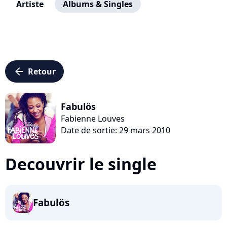
Artiste
Albums & Singles
arrow_left
Retour
Fabulös
Fabienne Louves
Date de sortie: 29 mars 2010
Decouvrir le single
Fabulös