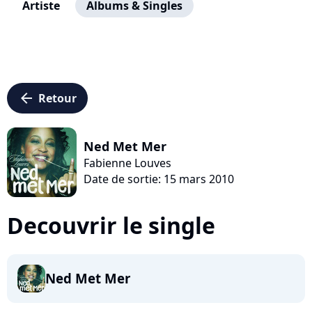
Artiste
Albums & Singles
arrow_left
Retour
Ned Met Mer
Fabienne Louves
Date de sortie: 15 mars 2010
Decouvrir le single
Ned Met Mer