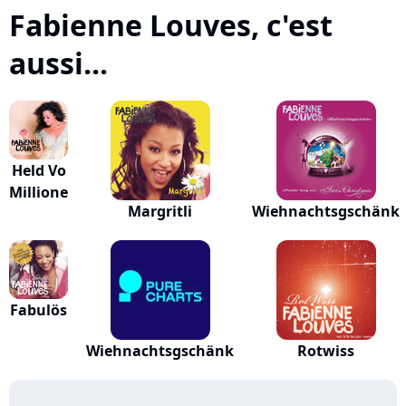
Fabienne Louves, c'est
aussi...
Held Vo
Millione
Margritli
Wiehnachtsgschänk
Fabulös
Wiehnachtsgschänk
Rotwiss