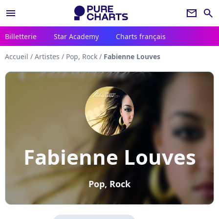
menu
newsletter
search
Billetterie
Star Academy
Charts français
Accueil
/
Artistes
/
Pop, Rock
/
Fabienne Louves
Fabienne Louves
Pop, Rock