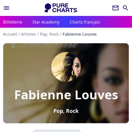
menu
newsletter
search
Billetterie
Star Academy
Charts français
Accueil
/
Artistes
/
Pop, Rock
/
Fabienne Louves
Fabienne Louves
Pop, Rock