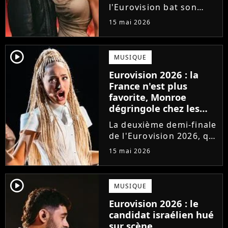
l'Eurovision bat son
plein. Grand favori de la
15 mai 2026
compétition depuis des
mois, la Finlande
s'apprête à briser les
player2
MUSIQUE
règles et signer une
Eurovision 2026 : la
grande première dans
France n'est plus
l'histoire...
favorite, Monroe
dégringole chez les
bookmakers après sa
La deuxième demi-finale
performance en demi-
de l'Eurovision 2026, qui
finale
s'est tenue jeudi 14 mai,
15 mai 2026
a vu Monroe performer
sa chanson Regarde !
pour la première fois
player2
MUSIQUE
devant les
Eurovision 2026 : le
téléspectateurs
candidat israélien hué
européens. Hélas,...
sur scène,