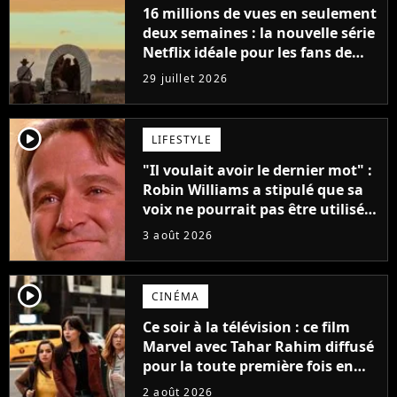
16 millions de vues en seulement
deux semaines : la nouvelle série
Netflix idéale pour les fans de
Yellowstone
29 juillet 2026
player2
LIFESTYLE
"Il voulait avoir le dernier mot" :
Robin Williams a stipulé que sa
voix ne pourrait pas être utilisée
avant 2039, pourtant Disney
3 août 2026
possède des enregistrements
inédits
player2
CINÉMA
Ce soir à la télévision : ce film
Marvel avec Tahar Rahim diffusé
pour la toute première fois en
France
2 août 2026