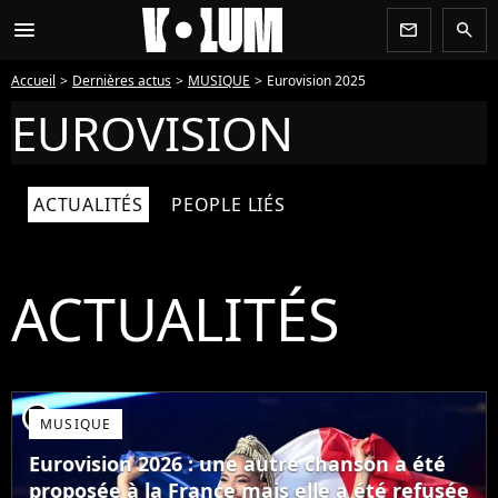
menu
newsletter
search
Accueil
Dernières actus
MUSIQUE
Eurovision 2025
EUROVISION
ACTUALITÉS
PEOPLE LIÉS
ACTUALITÉS
player2
MUSIQUE
Eurovision 2026 : une autre chanson a été
proposée à la France mais elle a été refusée