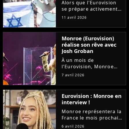
chaîne et sera...
Alors que l'Eurovision
se prépare activement
en coulisses, et que la
11 avril 2026
France est deuxième
des favoris, l'Eurovision
Junior 2026 aussi se
Monroe (Eurovision)
dessine. Et Israël, dont
réalise son rêve avec
la participation fait...
Josh Groban
À un mois de
l'Eurovision, Monroe
concrétise déjà un rêve
7 avril 2026
d'enfant. La
représentante de la
France est grimpée sur
Eurovision : Monroe en
scène pour rejoindre
interview !
son idole Josh Groban
lors de son concert au...
Monroe représentera la
France le mois prochain
à l'Eurovision avec sa
6 avril 2026