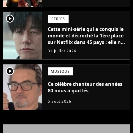
player2
SÉRIES
Cette mini-série qui a conquis le
monde et décroché la 1ère place
sur Netflix dans 45 pays : elle ne
compte que 10 épisodes et c'est
31 juillet 2026
un phénomène mondial
player2
MUSIQUE
Ce célèbre chanteur des années
80 nous a quittés
5 août 2026