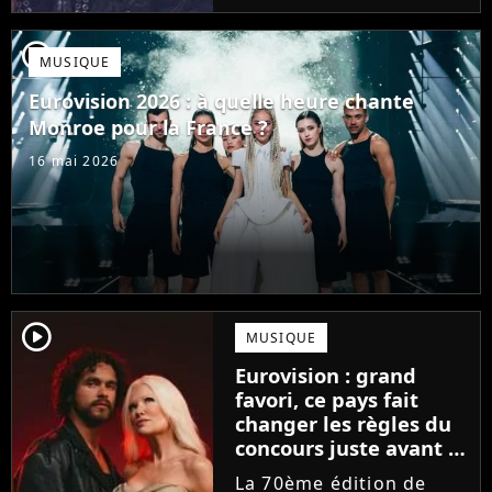
demandent ce qu'est
devenu le chanteur JJ
player2
MUSIQUE
qui avait gagné l'an
dernier avec sa
Eurovision 2026 : à quelle heure chante
chanson...
Monroe pour la France ?
16 mai 2026
player2
MUSIQUE
Eurovision : grand
favori, ce pays fait
changer les règles du
concours juste avant la
finale !
La 70ème édition de