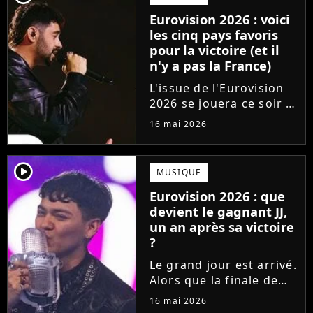
surclasse toute la
Eurovision 2026 : voici
concurrence ?
les cinq pays favoris
pour la victoire (et il
n'y a pas la France)
L'issue de l'Eurovision
2026 se jouera ce soir !
En direct de Vienne, les
16 mai 2026
25 pays qualifiés pour la
finale du concours vont
s'affronter pour gagner
player2
MUSIQUE
le coeur du jury et du
Eurovision 2026 : que
public. Qui...
devient le gagnant JJ,
un an après sa victoire
?
Le grand jour est arrivé.
Alors que la finale de
l'Eurovision 2026 a lieu
16 mai 2026
ce soir, les fans se