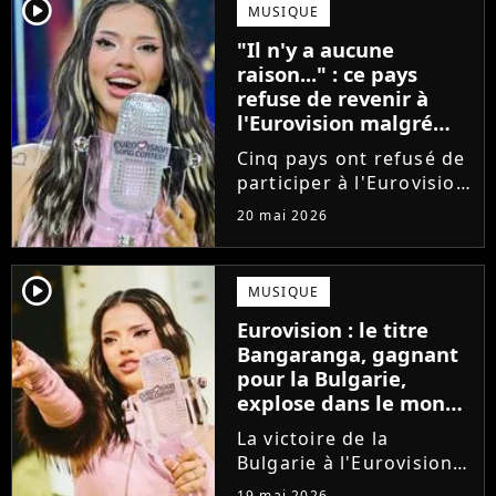
sera de passage à Paris
player2
MUSIQUE
fin juin pour une
"Il n'y a aucune
tournée européenne
raison..." : ce pays
intimiste....
refuse de revenir à
l'Eurovision malgré
son nombre record de
Cinq pays ont refusé de
victoires
participer à l'Eurovision
cette année, en réaction
20 mai 2026
au maintien d'Israël
dans la compétition.
Détenteur du record de
player2
MUSIQUE
victoires, l'Irlande
Eurovision : le titre
assure qu'elle ne
Bangaranga, gagnant
pourrait...
pour la Bulgarie,
explose dans le monde
après la victoire de
La victoire de la
Dara
Bulgarie à l'Eurovision
porte un coup de
19 mai 2026