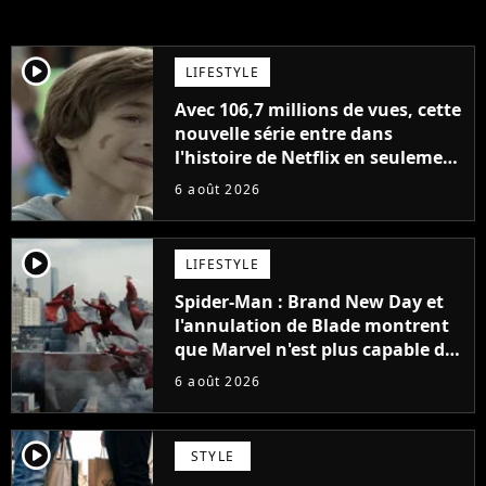
player2
LIFESTYLE
Avec 106,7 millions de vues, cette
nouvelle série entre dans
l'histoire de Netflix en seulement
48 jours
6 août 2026
player2
LIFESTYLE
Spider-Man : Brand New Day et
l'annulation de Blade montrent
que Marvel n'est plus capable de
faire quoi que ce soit de simple
6 août 2026
player2
STYLE