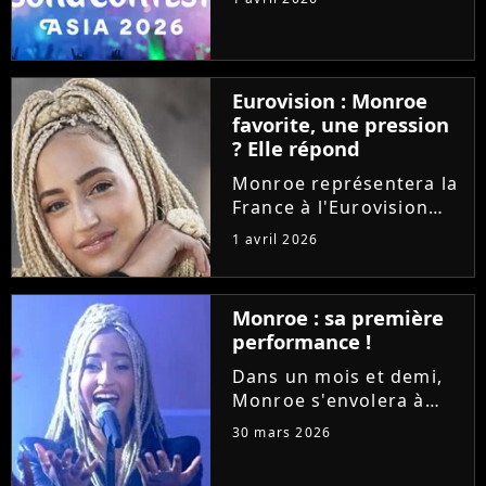
développe avec une
nouvelle version
organisée en Asie. La
première édition aura
Eurovision : Monroe
lieu à Bangkok, en
favorite, une pression
Thaïlande, en
? Elle répond
novembre...
Monroe représentera la
France à l'Eurovision
2026 avec la chanson
1 avril 2026
lyrique "Regarde !".
Deuxième chez les
bookmakers, pourrait-
Monroe : sa première
elle nous offrir une
performance !
victoire ? La jeune
chanteuse se...
Dans un mois et demi,
Monroe s'envolera à
Vienne pour
30 mars 2026
l'Eurovision 2026.
Invitée dans l'émission