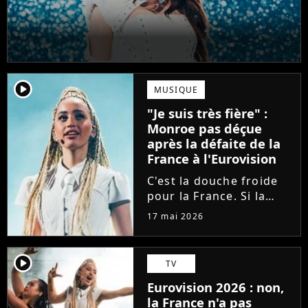
player2
MUSIQUE
"Je suis très fière" :
Monroe pas déçue
après la défaite de la
France à l'Eurovision
C'est la douche froide
pour la France. Si la
Bulgarie a déjoué tous
17 mai 2026
les pronostics en
arrivant en tête à
l'Eurovision, la
player2
TV
chanteuse Monroe n'a
Eurovision 2026 : non,
décroché que la 11ème
la France n'a pas
place. Elle réagit...