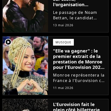
l'organisation
intervient
Le passage de Noam
Bettan, le candidat
représentant Israël à
13 mai 2026
l'Eurovision 2026, lors
de la première demi-
finale du concours, a
player2
MUSIQUE
été perturbé par des
"Elle va gagner" : le
huées et des chants. La
premier extrait de la
phrase "Stop...
prestation de Monroe
pour l'Eurovision 2026
séduit les bookmakers
Monroe représentera la
France à l'Eurovision ce
samedi 16 mai. Alors
11 mai 2026
qu'elle fait partie des
favoris, un premier
extrait de sa prestation
L'Eurovision fait le
vient d'être dévoilé. Et
plein côté billetterie