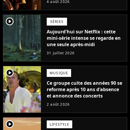
4 août 2026
saga ?
player2
SÉRIES
Aujourd'hui sur Netflix : cette
mini-série intense se regarde en
une seule après-midi
31 juillet 2026
player2
MUSIQUE
Ce groupe culte des années 90 se
reforme après 10 ans d'absence
et annonce des concerts
2 août 2026
player2
LIFESTYLE