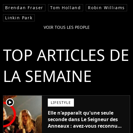
Brendan Fraser
Tom Holland
Robin Williams
Linkin Park
VOIR TOUS LES PEOPLE
TOP ARTICLES DE
LA SEMAINE
player2
LIFESTYLE
Elle n'apparaît qu'une seule
seconde dans Le Seigneur des
Anneaux : avez-vous reconnu
cette légende du cinéma dans la