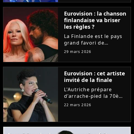
"C à vous", la
représentante de la
Eurovision : la chanson
France a délivré la toute
finlandaise va briser
première
les règles ?
interprétation...
La Finlande est le pays
grand favori de
l'Eurovision 2026. Et
29 mars 2026
pour leur prestation sur
la scène de Vienne, les
deux artistes nordiques
Eurovision : cet artiste
pourraient outrepasser
invité de la finale
une règle bien
spécifique...
L'Autriche prépare
d'arrache-pied la 70ème
édition de l'Eurovision.
22 mars 2026
Les organisateurs
dévoilent le programme
des festivités et des
invités pour la grande