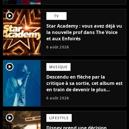
player2
TV
Star Academy : vous avez déjà vu
la nouvelle prof dans The Voice
et aux Enfoirés
6 août 2026
player2
MUSIQUE
Descendu en flèche par la
critique à sa sortie, cet album est
en train de devenir le plus
populaire de son auteur
6 août 2026
player2
LIFESTYLE
Disney prend une décision