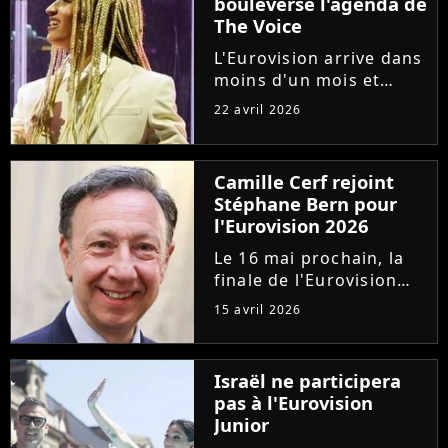
bouleverse l'agenda de
The Voice
L'Eurovision arrive dans
moins d'un mois et
Monroe est l'une des
22 avril 2026
grandes favorites. Pour
lui donner toutes ses
chances, deux
Camille Cerf rejoint
émissions concurrents,
Stéphane Bern pour
"The Voice" et "Les
l'Eurovision 2026
Traîtres", ont...
Le 16 mai prochain, la
finale de l'Eurovision
2026 sera diffusée en
15 avril 2026
direct sur France
Télévisions. Pour la
douzième fois,
Israël ne participera
Stéphane Bern
pas à l'Eurovision
commentera
Junior
l'événement pour la