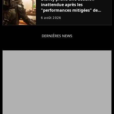
inattendue après les
"performances mitigées" de
Vaiana et The Mandalorian &
6 août 2026
Grogu au box-office
DERNIÈRES NEWS