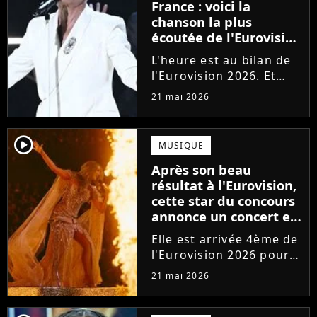
France : voici la
chanson la plus
écoutée de l'Eurovision
2026, et c'est une
L'heure est au bilan de
véritable surprise !
l'Eurovision 2026. Et
c'est une véritable
21 mai 2026
surprise : la chanson la
plus écoutée de la
compétition en
player2
MUSIQUE
streaming n'est pas une
Après son beau
des favorites !
résultat à l'Eurovision,
cette star du concours
annonce un concert en
France
Elle est arrivée 4ème de
l'Eurovision 2026 pour
l'Australie. Bonne
21 mai 2026
nouvelle : la star de la
pop Delta Goodrem