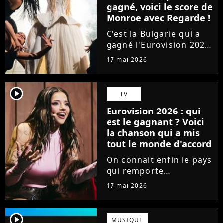
gagné, voici le score de
Monroe avec Regarde !
C'est la Bulgarie qui a
gagné l'Eurovision 2026
à la surprise générale.
17 mai 2026
Mais comment s'en sort
la France, qui était
représentée par la
player2
TV
chanteuse Monroe avec
Eurovision 2026 : qui
le titre lyrique
est le gagnant ? Voici
"Regarde"...
la chanson qui a mis
tout le monde d'accord
On connait enfin le pays
qui remporte
l'Eurovision 2026 ! Un
17 mai 2026
an après JJ avec Wasted
Love pour l'Autriche, qui
soulève le trophée et
player2
MUSIQUE