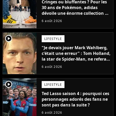
Cringes ou bluffantes ? Pour les
30 ans de Pokémon, adidas
dévoile une énorme collection de
sneakers et je ne sais pas quoi en
6 août 2026
penser
player2
LIFESTYLE
"Je devais jouer Mark Wahlberg,
c'était une erreur" : Tom Holland,
la star de Spider-Man, ne referait
pas ce blockbuster
6 août 2026
player2
LIFESTYLE
Ted Lasso saison 4 : pourquoi ces
personnages adorés des fans ne
sont pas dans la suite ?
6 août 2026