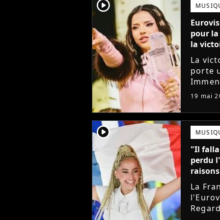
player2
MUSIQ
Eurovis
pour la
la vict
La vict
porte 
Immens
chante
19 mai 2
Bangar
quatre.
player2
MUSIQ
"Il fal
perdu l
raisons
La Fra
l'Euro
Regard
alors q