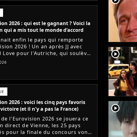
ion 2026 : qui est le gagnant ? Voici la
 qui a mis tout le monde d'accord
nait enfin le pays qui remporte
ision 2026 ! Un an après JJ avec
player2
 Love pour l'Autriche, qui soulève
hée et surclasse toute la
026
rence ?
UE
ion 2026 : voici les cinq pays favoris
player2
victoire (et il n'y a pas la France)
 de l'Eurovision 2026 se jouera ce
En direct de Vienne, les 25 pays
iés pour la finale du concours vont