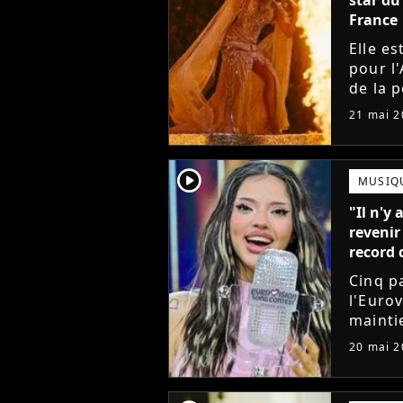
France
Elle e
pour l'
de la 
à Pari
21 mai 2
europé
player2
MUSIQ
"Il n'y 
revenir
record 
Cinq p
l'Euro
mainti
Détent
20 mai 2
l'Irlan