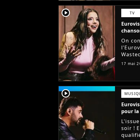
player2
TV
Eurovis
chanson
On con
l'Eurov
Wasted
le trop
17 mai 2
concur
player2
MUSIQ
Eurovis
pour la 
L'issue
soir ! 
qualif