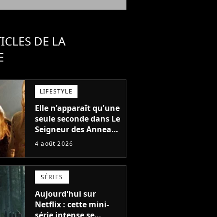
ICLES DE LA
E
LIFESTYLE
Elle n'apparaît qu'une
seule seconde dans Le
Seigneur des Anneaux
: avez-vous reconnu
4 août 2026
cette légende du
cinéma dans la saga ?
SÉRIES
Aujourd'hui sur
Netflix : cette mini-
série intense se