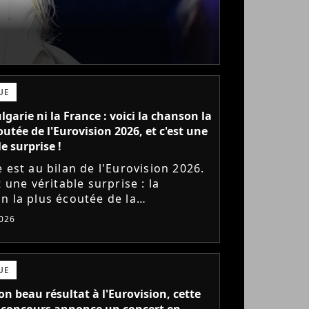
UE
lgarie ni la France : voici la chanson la
outée de l'Eurovision 2026, et c'est une
e surprise !
 est au bilan de l'Eurovision 2026.
t une véritable surprise : la
n la plus écoutée de la
ition en streaming n'est pas une
026
orites !
UE
on beau résultat à l'Eurovision, cette
 concours annonce un concert en