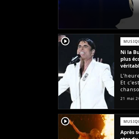
player2
MUSIQ
Ni la Bu
plus éc
véritabl
L'heure
Et c'es
chanso
compét
21 mai 2
des fav
player2
MUSIQ
Après s
star du