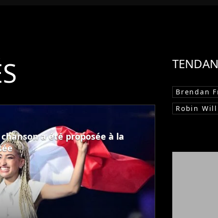
ÉS
TENDAN
Brendan F
Robin Wil
e chanson a été proposée à la
sée