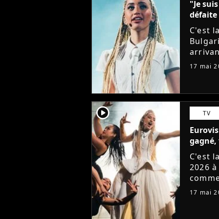
"Je sui
défaite
C'est l
Bulgar
arrivan
chante
17 mai 2
11ème p
player2
TV
Eurovis
gagné, 
C'est l
2026 à
commen
représ
17 mai 2
avec le