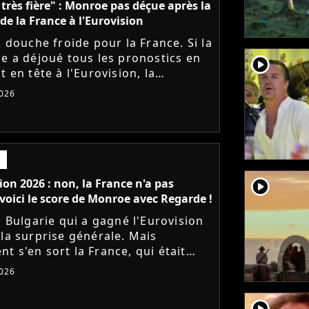
s très fière" : Monroe pas déçue après la
 de la France à l'Eurovision
a douche froide pour la France. Si la
ie a déjoué tous les pronostics en
player2
t en tête à l'Eurovision, la
use Monroe n'a décroché que la
026
lace. Elle réagit...
player2
ion 2026 : non, la France n'a pas
voici le score de Monroe avec Regarde !
a Bulgarie qui a gagné l'Eurovision
 la surprise générale. Mais
t s'en sort la France, qui était
entée par la chanteuse Monroe
026
 titre lyrique "Regarde"...
player2