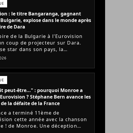
UE
ion : le titre Bangaranga, gagnant
 Bulgarie, explose dans le monde après
oire de Dara
oire de la Bulgarie à l'Eurovision
un coup de projecteur sur Dara.
e star dans son pays, la
use pop voit sa chanson
026
anga affoler les compteurs aux
..
UE
lait peut-être..." : pourquoi Monroe a
'Eurovision ? Stéphane Bern avance les
 de la défaite de la France
nce a terminé 11ème de
vision cette année avec la chanson
e ! de Monroe. Une déception
ue la jeune chanteuse faisait partie