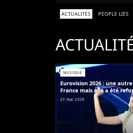
ACTUALITÉS
PEOPLE LIÉS
ACTUALIT
player2
MUSIQUE
Eurovision 2026 : une autr
France mais elle a été refu
27 mai 2026