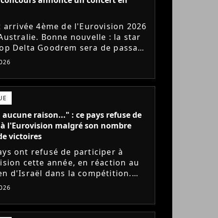
st arrivée 4ème de l'Eurovision 2026
Australie. Bonne nouvelle : la star
pop Delta Goodrem sera de passage
s fin juin pour une tournée
026
enne intimiste....
UE
a aucune raison..." : ce pays refuse de
 à l'Eurovision malgré son nombre
de victoires
ays ont refusé de participer à
vision cette année, en réaction au
en d'Israël dans la compétition.
eur du record de victoires,
026
de assure qu'elle ne pourrait...