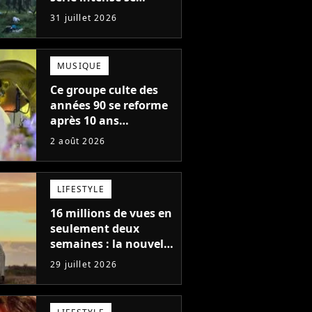
regarde en une seule
31 juillet 2026
après-midi
MUSIQUE
Ce groupe culte des
années 90 se reforme
après 10 ans
d'absence et annonce
2 août 2026
des concerts
LIFESTYLE
16 millions de vues en
seulement deux
semaines : la nouvelle
série Netflix idéale
29 juillet 2026
pour les fans de
Yellowstone