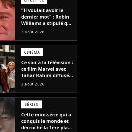
LIFESTYLE
"Il voulait avoir le
dernier mot" : Robin
Williams a stipulé que
sa voix ne pourrait
3 août 2026
pas être utilisée avant
2039, pourtant Disney
possède des
CINÉMA
enregistrements
inédits
Ce soir à la télévision :
ce film Marvel avec
Tahar Rahim diffusé
pour la toute
2 août 2026
première fois en
France
SÉRIES
Cette mini-série qui a
conquis le monde et
décroché la 1ère place