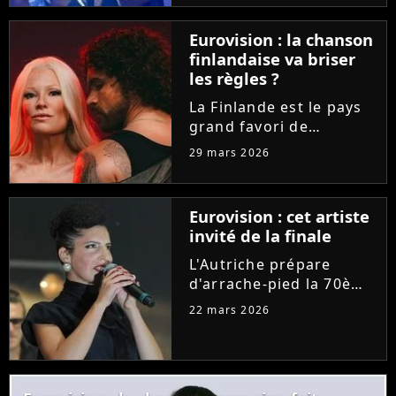
"C à vous", la
représentante de la
Eurovision : la chanson
France a délivré la toute
finlandaise va briser
première
les règles ?
interprétation...
La Finlande est le pays
grand favori de
l'Eurovision 2026. Et
29 mars 2026
pour leur prestation sur
la scène de Vienne, les
deux artistes nordiques
Eurovision : cet artiste
pourraient outrepasser
invité de la finale
une règle bien
spécifique...
L'Autriche prépare
d'arrache-pied la 70ème
édition de l'Eurovision.
22 mars 2026
Les organisateurs
dévoilent le programme
des festivités et des
invités pour la grande