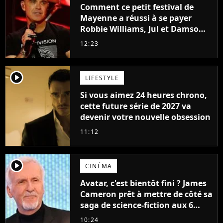
Comment ce petit festival de
Mayenne a réussi à se payer
Robbie Williams, Jul et Damso
cette année ?
12:23
player2
LIFESTYLE
Si vous aimez 24 heures chrono,
cette future série de 2027 va
devenir votre nouvelle obsession
11:12
player2
CINÉMA
Avatar, c'est bientôt fini ? James
Cameron prêt à mettre de côté sa
saga de science-fiction aux 6
milliards de recettes
10:24