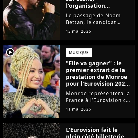
l'organisation
intervient
Le passage de Noam
Bettan, le candidat
représentant Israël à
13 mai 2026
l'Eurovision 2026, lors
de la première demi-
finale du concours, a
player2
MUSIQUE
été perturbé par des
"Elle va gagner" : le
huées et des chants. La
premier extrait de la
phrase "Stop...
prestation de Monroe
pour l'Eurovision 2026
séduit les bookmakers
Monroe représentera la
France à l'Eurovision ce
samedi 16 mai. Alors
11 mai 2026
qu'elle fait partie des
favoris, un premier
extrait de sa prestation
L'Eurovision fait le
vient d'être dévoilé. Et
plein côté billetterie