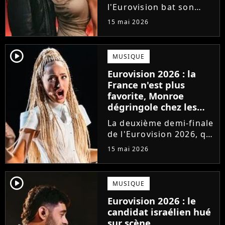
l'Eurovision bat son
plein. Grand favori de la
15 mai 2026
compétition depuis des
mois, la Finlande
s'apprête à briser les
player2
MUSIQUE
règles et signer une
Eurovision 2026 : la
grande première dans
France n'est plus
l'histoire...
favorite, Monroe
dégringole chez les
bookmakers après sa
La deuxième demi-finale
performance en demi-
de l'Eurovision 2026, qui
finale
s'est tenue jeudi 14 mai,
15 mai 2026
a vu Monroe performer
sa chanson Regarde !
pour la première fois
player2
MUSIQUE
devant les
Eurovision 2026 : le
téléspectateurs
candidat israélien hué
européens. Hélas,...
sur scène,