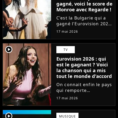
gagné, voici le score de
Monroe avec Regarde !
C'est la Bulgarie qui a
gagné l'Eurovision 2026
à la surprise générale.
17 mai 2026
Mais comment s'en sort
la France, qui était
représentée par la
player2
TV
chanteuse Monroe avec
Eurovision 2026 : qui
le titre lyrique
est le gagnant ? Voici
"Regarde"...
la chanson qui a mis
tout le monde d'accord
On connait enfin le pays
qui remporte
l'Eurovision 2026 ! Un
17 mai 2026
an après JJ avec Wasted
Love pour l'Autriche, qui
soulève le trophée et
player2
MUSIQUE