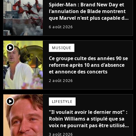
Spider-Man : Brand New Day et
l'annulation de Blade montrent
que Marvel n'est plus capable de
faire quoi que ce soit de simple
6 août 2026
player2
MUSIQUE
Ce groupe culte des années 90 se
reforme après 10 ans d'absence
et annonce des concerts
2 août 2026
player2
LIFESTYLE
"Il voulait avoir le dernier mot" :
Robin Williams a stipulé que sa
voix ne pourrait pas être utilisée
avant 2039, pourtant Disney
3 août 2026