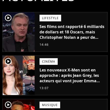
player2
LIFESTYLE
Ses films ont rapporté 6 milliards
de dollars et 18 Oscars, mais
Christopher Nolan a peur de
tourner un genre de films très
14:46
particulier
player2
CINÉMA
Les nouveaux X-Men sont en
approche : après Jean Grey, les
acteurs qui vont jouer Emma
Frost et Cyclope trouvés !
13:07
player2
MUSIQUE