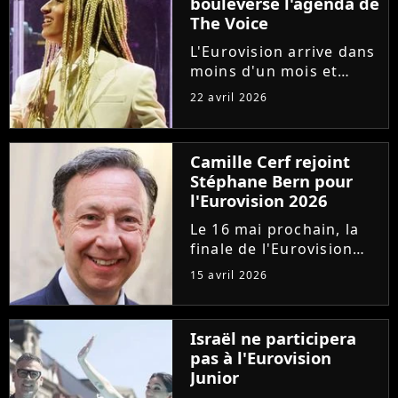
bouleverse l'agenda de
The Voice
L'Eurovision arrive dans
moins d'un mois et
Monroe est l'une des
22 avril 2026
grandes favorites. Pour
lui donner toutes ses
chances, deux
Camille Cerf rejoint
émissions concurrents,
Stéphane Bern pour
"The Voice" et "Les
l'Eurovision 2026
Traîtres", ont...
Le 16 mai prochain, la
finale de l'Eurovision
2026 sera diffusée en
15 avril 2026
direct sur France
Télévisions. Pour la
douzième fois,
Israël ne participera
Stéphane Bern
pas à l'Eurovision
commentera
Junior
l'événement pour la