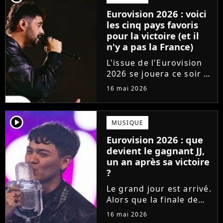
surclasse toute la
Eurovision 2026 : voici
concurrence ?
les cinq pays favoris
pour la victoire (et il
n'y a pas la France)
L'issue de l'Eurovision
2026 se jouera ce soir !
En direct de Vienne, les
16 mai 2026
25 pays qualifiés pour la
finale du concours vont
s'affronter pour gagner
player2
MUSIQUE
le coeur du jury et du
Eurovision 2026 : que
public. Qui...
devient le gagnant JJ,
un an après sa victoire
?
Le grand jour est arrivé.
Alors que la finale de
l'Eurovision 2026 a lieu
16 mai 2026
ce soir, les fans se