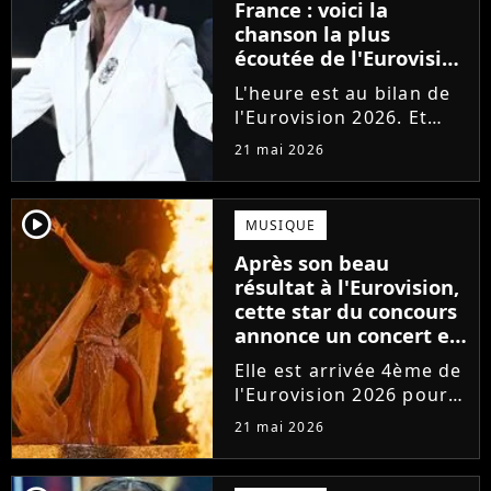
France : voici la
chanson la plus
écoutée de l'Eurovision
2026, et c'est une
L'heure est au bilan de
véritable surprise !
l'Eurovision 2026. Et
c'est une véritable
21 mai 2026
surprise : la chanson la
plus écoutée de la
compétition en
player2
MUSIQUE
streaming n'est pas une
Après son beau
des favorites !
résultat à l'Eurovision,
cette star du concours
annonce un concert en
France
Elle est arrivée 4ème de
l'Eurovision 2026 pour
l'Australie. Bonne
21 mai 2026
nouvelle : la star de la
pop Delta Goodrem