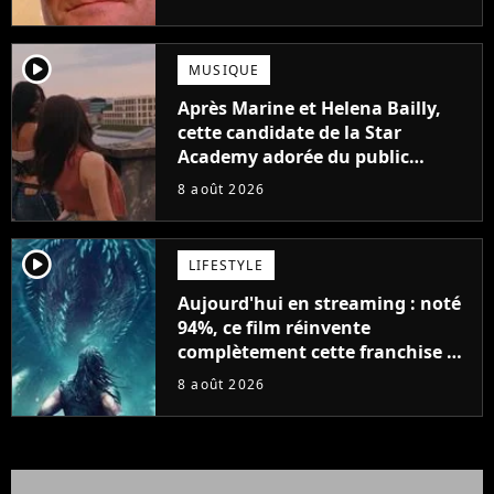
possède des enregistrements
inédits
player2
MUSIQUE
Après Marine et Helena Bailly,
cette candidate de la Star
Academy adorée du public
annonce son premier album,
8 août 2026
"C'est tellement puissant"
player2
LIFESTYLE
Aujourd'hui en streaming : noté
94%, ce film réinvente
complètement cette franchise de
science-fiction vieille de 40 ans
8 août 2026