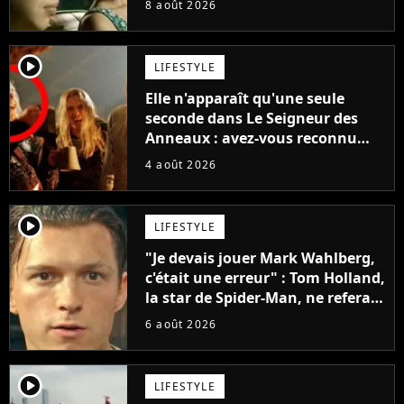
8 août 2026
player2
LIFESTYLE
Elle n'apparaît qu'une seule
seconde dans Le Seigneur des
Anneaux : avez-vous reconnu
cette légende du cinéma dans la
4 août 2026
saga ?
player2
LIFESTYLE
"Je devais jouer Mark Wahlberg,
c'était une erreur" : Tom Holland,
la star de Spider-Man, ne referait
pas ce blockbuster
6 août 2026
player2
LIFESTYLE