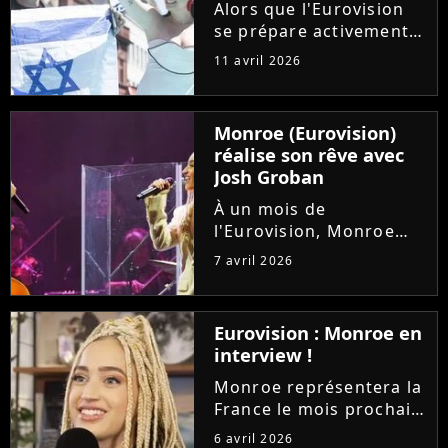
chaîne et sera...
Alors que l'Eurovision
se prépare activement
en coulisses, et que la
11 avril 2026
France est deuxième
des favoris, l'Eurovision
Junior 2026 aussi se
Monroe (Eurovision)
dessine. Et Israël, dont
réalise son rêve avec
la participation fait...
Josh Groban
À un mois de
l'Eurovision, Monroe
concrétise déjà un rêve
7 avril 2026
d'enfant. La
représentante de la
France est grimpée sur
Eurovision : Monroe en
scène pour rejoindre
interview !
son idole Josh Groban
lors de son concert au...
Monroe représentera la
France le mois prochain
à l'Eurovision avec sa
6 avril 2026