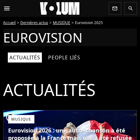
menu
newsletter
search
Accueil
Dernières actus
MUSIQUE
Eurovision 2025
EUROVISION
ACTUALITÉS
PEOPLE LIÉS
ACTUALITÉS
player2
MUSIQUE
Eurovision 2026 : une autre chanson a été
proposée à la France mais elle a été refusée