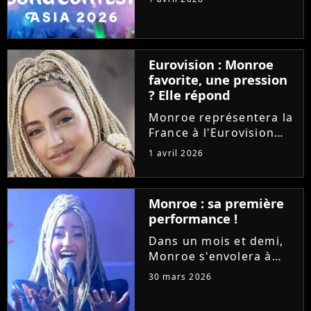
développe avec une
nouvelle version
organisée en Asie. La
première édition aura
Eurovision : Monroe
lieu à Bangkok, en
favorite, une pression
Thaïlande, en
? Elle répond
novembre...
Monroe représentera la
France à l'Eurovision
2026 avec la chanson
1 avril 2026
lyrique "Regarde !".
Deuxième chez les
bookmakers, pourrait-
Monroe : sa première
elle nous offrir une
performance !
victoire ? La jeune
chanteuse se...
Dans un mois et demi,
Monroe s'envolera à
Vienne pour
30 mars 2026
l'Eurovision 2026.
Invitée dans l'émission