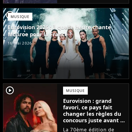
demandent ce qu'est
devenu le chanteur JJ
player2
MUSIQUE
qui avait gagné l'an
dernier avec sa
Eurovision 2026 : à quelle heure chante
chanson...
Monroe pour la France ?
16 mai 2026
player2
MUSIQUE
Eurovision : grand
favori, ce pays fait
changer les règles du
concours juste avant la
finale !
La 70ème édition de