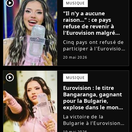
sera de passage à Paris
player2
MUSIQUE
fin juin pour une
"Il n'y a aucune
tournée européenne
raison..." : ce pays
intimiste....
refuse de revenir à
l'Eurovision malgré
son nombre record de
Cinq pays ont refusé de
victoires
participer à l'Eurovision
cette année, en réaction
20 mai 2026
au maintien d'Israël
dans la compétition.
Détenteur du record de
player2
MUSIQUE
victoires, l'Irlande
Eurovision : le titre
assure qu'elle ne
Bangaranga, gagnant
pourrait...
pour la Bulgarie,
explose dans le monde
après la victoire de
La victoire de la
Dara
Bulgarie à l'Eurovision
porte un coup de
19 mai 2026