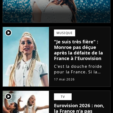
player2
MUSIQUE
"Je suis très fière" :
Monroe pas déçue
après la défaite de la
France à l'Eurovision
C'est la douche froide
pour la France. Si la
Bulgarie a déjoué tous
17 mai 2026
les pronostics en
arrivant en tête à
l'Eurovision, la
player2
TV
chanteuse Monroe n'a
Eurovision 2026 : non,
décroché que la 11ème
la France n'a pas
place. Elle réagit...