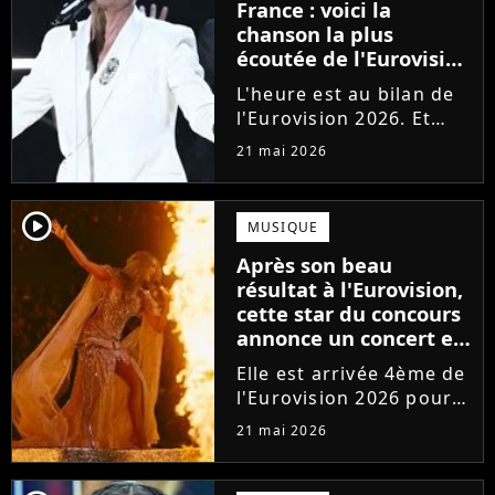
France : voici la
chanson la plus
écoutée de l'Eurovision
2026, et c'est une
L'heure est au bilan de
véritable surprise !
l'Eurovision 2026. Et
c'est une véritable
21 mai 2026
surprise : la chanson la
plus écoutée de la
compétition en
player2
MUSIQUE
streaming n'est pas une
Après son beau
des favorites !
résultat à l'Eurovision,
cette star du concours
annonce un concert en
France
Elle est arrivée 4ème de
l'Eurovision 2026 pour
l'Australie. Bonne
21 mai 2026
nouvelle : la star de la
pop Delta Goodrem