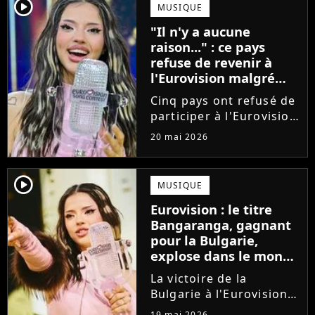
sera de passage à Paris
player2
MUSIQUE
fin juin pour une
"Il n'y a aucune
tournée européenne
raison..." : ce pays
intimiste....
refuse de revenir à
l'Eurovision malgré
son nombre record de
Cinq pays ont refusé de
victoires
participer à l'Eurovision
cette année, en réaction
20 mai 2026
au maintien d'Israël
dans la compétition.
Détenteur du record de
player2
MUSIQUE
victoires, l'Irlande
Eurovision : le titre
assure qu'elle ne
Bangaranga, gagnant
pourrait...
pour la Bulgarie,
explose dans le monde
après la victoire de
La victoire de la
Dara
Bulgarie à l'Eurovision
porte un coup de
19 mai 2026