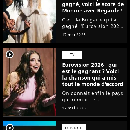
gagné, voici le score de
Monroe avec Regarde !
C'est la Bulgarie qui a
gagné l'Eurovision 2026
à la surprise générale.
17 mai 2026
Mais comment s'en sort
la France, qui était
représentée par la
player2
TV
chanteuse Monroe avec
Eurovision 2026 : qui
le titre lyrique
est le gagnant ? Voici
"Regarde"...
la chanson qui a mis
tout le monde d'accord
On connait enfin le pays
qui remporte
l'Eurovision 2026 ! Un
17 mai 2026
an après JJ avec Wasted
Love pour l'Autriche, qui
soulève le trophée et
player2
MUSIQUE