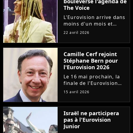
bouleverse l'agenda de
The Voice
L'Eurovision arrive dans
moins d'un mois et
Monroe est l'une des
22 avril 2026
grandes favorites. Pour
lui donner toutes ses
chances, deux
Camille Cerf rejoint
émissions concurrents,
Stéphane Bern pour
"The Voice" et "Les
l'Eurovision 2026
Traîtres", ont...
Le 16 mai prochain, la
finale de l'Eurovision
2026 sera diffusée en
15 avril 2026
direct sur France
Télévisions. Pour la
douzième fois,
Israël ne participera
Stéphane Bern
pas à l'Eurovision
commentera
Junior
l'événement pour la