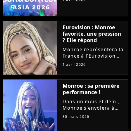
développe avec une
nouvelle version
organisée en Asie. La
première édition aura
Eurovision : Monroe
lieu à Bangkok, en
favorite, une pression
Thaïlande, en
? Elle répond
novembre...
Monroe représentera la
France à l'Eurovision
2026 avec la chanson
1 avril 2026
lyrique "Regarde !".
Deuxième chez les
bookmakers, pourrait-
Monroe : sa première
elle nous offrir une
performance !
victoire ? La jeune
chanteuse se...
Dans un mois et demi,
Monroe s'envolera à
Vienne pour
30 mars 2026
l'Eurovision 2026.
Invitée dans l'émission