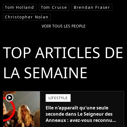
Tom Holland
Tom Cruise
Brendan Fraser
Christopher Nolan
VOIR TOUS LES PEOPLE
TOP ARTICLES DE
LA SEMAINE
player2
LIFESTYLE
Elle n'apparaît qu'une seule
seconde dans Le Seigneur des
Anneaux : avez-vous reconnu
cette légende du cinéma dans la