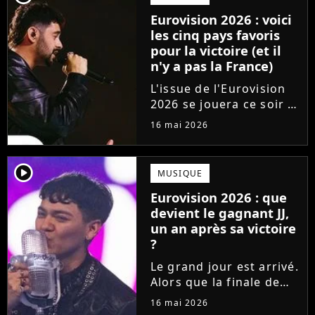
surclasse toute la
Eurovision 2026 : voici
concurrence ?
les cinq pays favoris
pour la victoire (et il
n'y a pas la France)
L'issue de l'Eurovision
2026 se jouera ce soir !
En direct de Vienne, les
16 mai 2026
25 pays qualifiés pour la
finale du concours vont
s'affronter pour gagner
player2
MUSIQUE
le coeur du jury et du
Eurovision 2026 : que
public. Qui...
devient le gagnant JJ,
un an après sa victoire
?
Le grand jour est arrivé.
Alors que la finale de
l'Eurovision 2026 a lieu
16 mai 2026
ce soir, les fans se