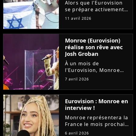
chaîne et sera...
Alors que l'Eurovision
se prépare activement
en coulisses, et que la
11 avril 2026
France est deuxième
des favoris, l'Eurovision
Junior 2026 aussi se
Monroe (Eurovision)
dessine. Et Israël, dont
réalise son rêve avec
la participation fait...
Josh Groban
À un mois de
l'Eurovision, Monroe
concrétise déjà un rêve
7 avril 2026
d'enfant. La
représentante de la
France est grimpée sur
Eurovision : Monroe en
scène pour rejoindre
interview !
son idole Josh Groban
lors de son concert au...
Monroe représentera la
France le mois prochain
à l'Eurovision avec sa
6 avril 2026