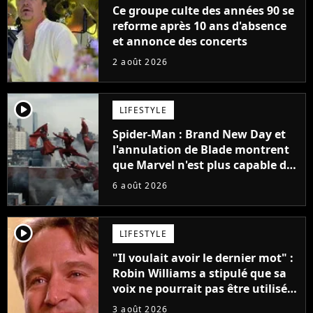
Ce groupe culte des années 90 se
reforme après 10 ans d'absence
et annonce des concerts
2 août 2026
player2
LIFESTYLE
Spider-Man : Brand New Day et
l'annulation de Blade montrent
que Marvel n'est plus capable de
faire quoi que ce soit de simple
6 août 2026
player2
LIFESTYLE
"Il voulait avoir le dernier mot" :
Robin Williams a stipulé que sa
voix ne pourrait pas être utilisée
avant 2039, pourtant Disney
3 août 2026