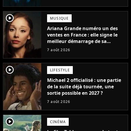
player2
MUSIQUE
Ariana Grande numéro un des
ventes en France : elle signe le
meilleur démarrage de sa
carrière avec son album Petal
7 août 2026
player2
LIFESTYLE
Michael 2 officialisé : une partie
de la suite déjà tournée, une
sortie possible en 2027 ?
7 août 2026
player2
CINÉMA