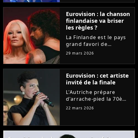
"C à vous", la
représentante de la
Eurovision : la chanson
France a délivré la toute
finlandaise va briser
première
les règles ?
interprétation...
La Finlande est le pays
grand favori de
l'Eurovision 2026. Et
29 mars 2026
pour leur prestation sur
la scène de Vienne, les
deux artistes nordiques
Eurovision : cet artiste
pourraient outrepasser
invité de la finale
une règle bien
spécifique...
L'Autriche prépare
d'arrache-pied la 70ème
édition de l'Eurovision.
22 mars 2026
Les organisateurs
dévoilent le programme
des festivités et des
invités pour la grande