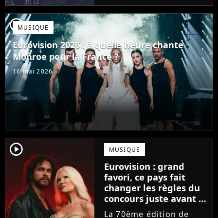
demandent ce qu'est
devenu le chanteur JJ
player2
MUSIQUE
qui avait gagné l'an
dernier avec sa
Eurovision 2026 : à quelle heure chante
chanson...
Monroe pour la France ?
16 mai 2026
player2
MUSIQUE
Eurovision : grand
favori, ce pays fait
changer les règles du
concours juste avant la
finale !
La 70ème édition de