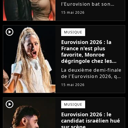
l'Eurovision bat son
plein. Grand favori de la
15 mai 2026
compétition depuis des
mois, la Finlande
s'apprête à briser les
player2
MUSIQUE
règles et signer une
Eurovision 2026 : la
grande première dans
France n'est plus
l'histoire...
favorite, Monroe
dégringole chez les
bookmakers après sa
La deuxième demi-finale
performance en demi-
de l'Eurovision 2026, qui
finale
s'est tenue jeudi 14 mai,
15 mai 2026
a vu Monroe performer
sa chanson Regarde !
pour la première fois
player2
MUSIQUE
devant les
Eurovision 2026 : le
téléspectateurs
candidat israélien hué
européens. Hélas,...
sur scène,