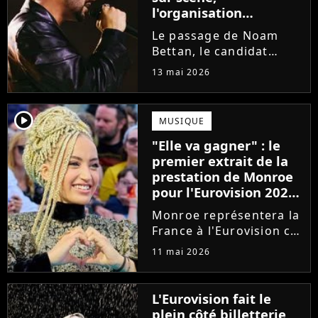
l'organisation
intervient
Le passage de Noam
Bettan, le candidat
représentant Israël à
13 mai 2026
l'Eurovision 2026, lors
de la première demi-
finale du concours, a
player2
MUSIQUE
été perturbé par des
"Elle va gagner" : le
huées et des chants. La
premier extrait de la
phrase "Stop...
prestation de Monroe
pour l'Eurovision 2026
séduit les bookmakers
Monroe représentera la
France à l'Eurovision ce
samedi 16 mai. Alors
11 mai 2026
qu'elle fait partie des
favoris, un premier
extrait de sa prestation
L'Eurovision fait le
vient d'être dévoilé. Et
plein côté billetterie