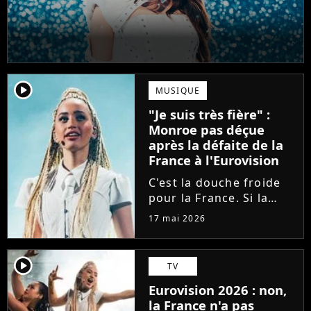
player2
MUSIQUE
"Je suis très fière" :
Monroe pas déçue
après la défaite de la
France à l'Eurovision
C'est la douche froide
pour la France. Si la
Bulgarie a déjoué tous
17 mai 2026
les pronostics en
arrivant en tête à
l'Eurovision, la
player2
TV
chanteuse Monroe n'a
Eurovision 2026 : non,
décroché que la 11ème
la France n'a pas
place. Elle réagit...