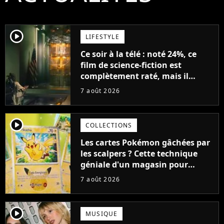
player2
LIFESTYLE
Ce soir à la télé : noté 24%, ce
film de science-fiction est
complètement raté, mais il
aurait pu être encore pire à
7 août 2026
cause de son acteur
player2
COLLECTIONS
Les cartes Pokémon gâchées par
les scalpers ? Cette technique
géniale d'un magasin pour
ruiner les revendeurs
7 août 2026
player2
MUSIQUE