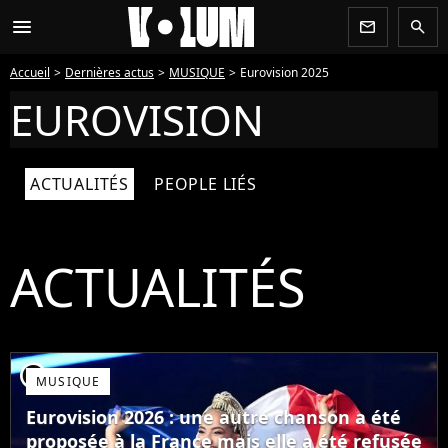
menu
newsletter
search
Accueil
Dernières actus
MUSIQUE
Eurovision 2025
EUROVISION
ACTUALITÉS
PEOPLE LIÉS
ACTUALITÉS
player2
MUSIQUE
Eurovision 2026 : une autre chanson a été
proposée à la France mais elle a été refusée