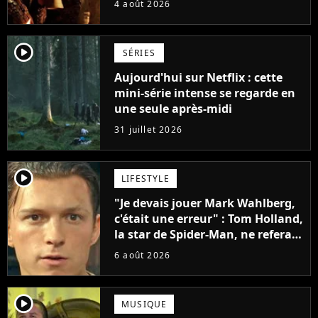
4 août 2026
saga ?
player2
SÉRIES
Aujourd'hui sur Netflix : cette
mini-série intense se regarde en
une seule après-midi
31 juillet 2026
player2
LIFESTYLE
"Je devais jouer Mark Wahlberg,
c'était une erreur" : Tom Holland,
la star de Spider-Man, ne referait
pas ce blockbuster
6 août 2026
player2
MUSIQUE