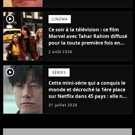
possède des enregistrements
inédits
player2
CINÉMA
Ce soir à la télévision : ce film
Marvel avec Tahar Rahim diffusé
pour la toute première fois en
France
2 août 2026
player2
SÉRIES
Cette mini-série qui a conquis le
monde et décroché la 1ère place
sur Netflix dans 45 pays : elle ne
compte que 10 épisodes et c'est
31 juillet 2026
un phénomène mondial