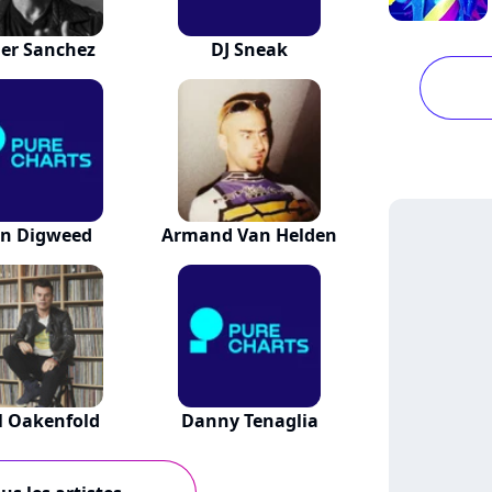
er Sanchez
DJ Sneak
hn Digweed
Armand Van Helden
l Oakenfold
Danny Tenaglia