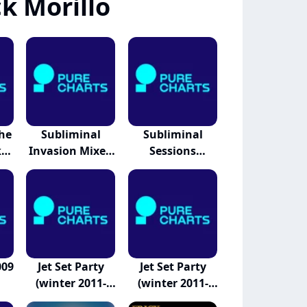
k Morillo
The
Subliminal
Subliminal
k
Invasion Mixed
Sessions
By...
Summer 20...
009
Jet Set Party
Jet Set Party
(winter 2011-
(winter 2011-
20...
20...