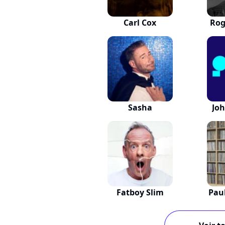
Carl Cox
Rog
Sasha
Jo
Fatboy Slim
Pau