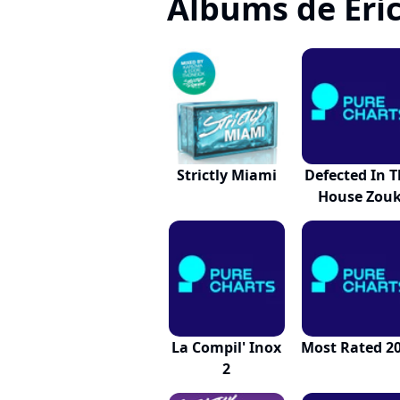
Albums de Eric
Strictly Miami
Defected In 
House Zou
Ou...
La Compil' Inox
Most Rated 2
2