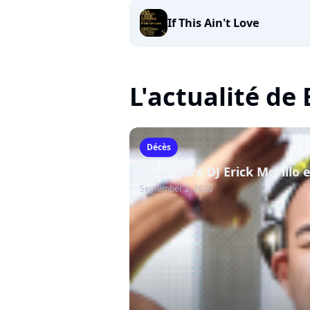
If This Ain't Love
L'actualité de 
Décès
Le célèbre DJ Erick Morillo 
September 2, 2020