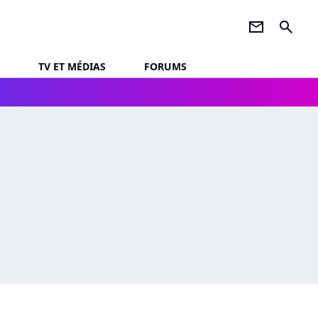
newsletter
search
TV ET MÉDIAS
FORUMS