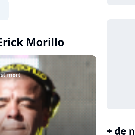
Erick Morillo
est mort
+ de n