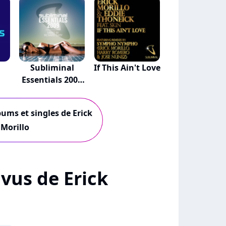
Subliminal
If This Ain't Love
Essentials 2009
Mi...
bums et singles de Erick
Morillo
+ vus de Erick