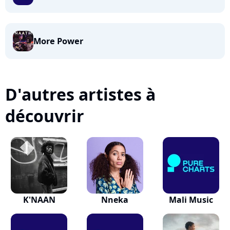
More Power
D'autres artistes à
découvrir
K'NAAN
Nneka
Mali Music