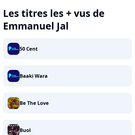
Les titres les + vus de
Emmanuel Jal
50 Cent
Baaki Wara
Be The Love
Buol