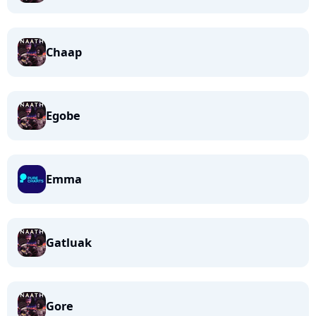
Chaap
Egobe
Emma
Gatluak
Gore