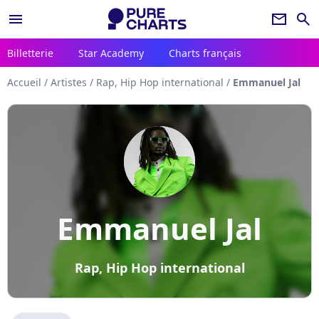
menu
newsletter
search
Billetterie
Star Academy
Charts français
Accueil
/
Artistes
/
Rap, Hip Hop international
/
Emmanuel Jal
Emmanuel Jal
Rap, Hip Hop international