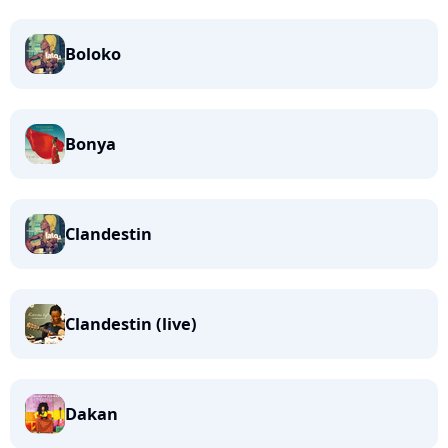
Boloko
Bonya
Clandestin
Clandestin (live)
Dakan