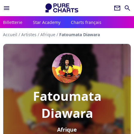
menu
newsletter
search
Billetterie
Star Academy
Charts français
Accueil
/
Artistes
/
Afrique
/
Fatoumata Diawara
Fatoumata
Diawara
Afrique