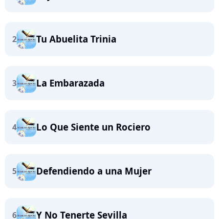
Tu Abuelita Trinia
2
La Embarazada
3
Lo Que Siente un Rociero
4
Defendiendo a una Mujer
5
Y No Tenerte Sevilla
6