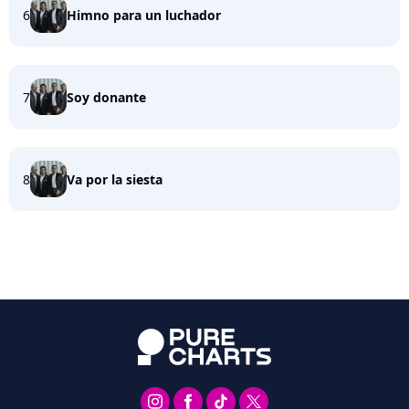
6
Himno para un luchador
7
Soy donante
8
Va por la siesta