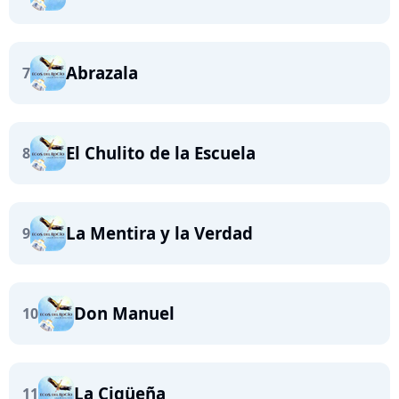
Abrazala
7
El Chulito de la Escuela
8
La Mentira y la Verdad
9
Don Manuel
10
La Cigüeña
11