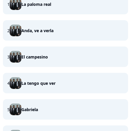
1
La paloma real
2
Anda, ve a verla
3
El campesino
4
La tengo que ver
5
Gabriela